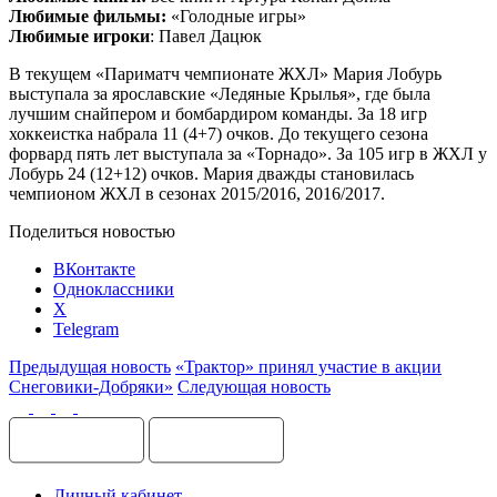
Любимые фильмы:
«Голодные игры»
Любимые игроки
: Павел Дацюк
В текущем «Париматч чемпионате ЖХЛ» Мария Лобурь
выступала за ярославские «Ледяные Крылья», где была
лучшим снайпером и бомбардиром команды. За 18 игр
хоккеистка набрала 11 (4+7) очков. До текущего сезона
форвард пять лет выступала за «Торнадо». За 105 игр в ЖХЛ у
Лобурь 24 (12+12) очков. Мария дважды становилась
чемпионом ЖХЛ в сезонах 2015/2016, 2016/2017.
Поделиться новостью
ВКонтакте
Одноклассники
X
Telegram
Предыдущая новость
«Трактор» принял участие в акции
Снеговики-Добряки»
Следующая новость
Личный кабинет