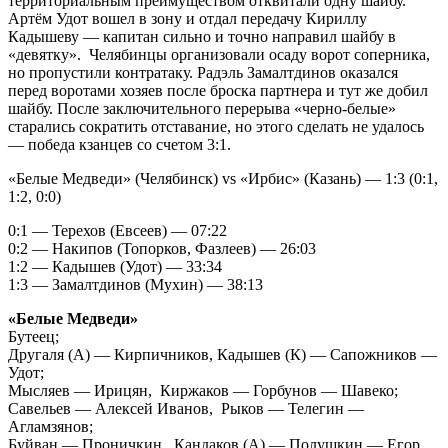
территориальным преимуществом отквитали одну шайбу.
Артём Удот вошел в зону и отдал передачу Кириллу
Кадышеву — капитан сильно и точно направил шайбу в
«девятку». Челябинцы организовали осаду ворот соперника,
но пропустили контратаку. Радэль Замалтдинов оказался
перед воротами хозяев после броска партнера и тут же добил
шайбу. После заключительного перерыва «черно-белые»
старались сократить отставание, но этого сделать не удалось
— победа кзанцев со счетом 3:1.
«Белые Медведи» (Челябинск) vs «Ирбис» (Казань) — 1:3 (0:1,
1:2, 0:0)
0:1 — Терехов (Евсеев) — 07:22
0:2 — Накипов (Топорков, Фазлеев) — 26:03
1:2 — Кадышев (Удот) — 33:34
1:3 — Замалтдинов (Мухин) — 38:13
«Белые Медведи»
Бутеец;
Другаля (А) — Кирпичников, Кадышев (К) — Сапожников —
Удот;
Мысляев — Ирицян, Киржаков — Горбунов — Шавеко;
Савельев — Алексей Иванов, Рыков — Телегин —
Агламзянов;
Буйван — Проничкин, Кандаков (А) — Полушкин — Егор