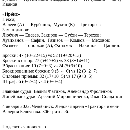
Иванов.
«Ирбис»
Пекса;
Валеев (А) — Курбанов, Мухин (К)— Григорьев —
Замалтдинов;
Любчич — Евсеев, Закиров — Субхи — Терехов;
Хузиханов — Сафин, Газизов — Комков — Меховов;
Фазлеев — Топорков (А), Фатыхов — Накипов — Цаплин.
Броски: 47 (10+22+15) vs 52 (19+20+13)
Броски в створ: 27 (5+17+5) vs 33 (8+14+11)
Вбрасывания: 19 (7+9+3) vs 24 (5+9+10)
Блокированные броски: 9 (5+4+0) vs 12 (3+2+7)
Силовые приемы: 32 (17+10+5) vs 17 (9+3+5)
Штраф: 6 (0+2+4) vs 4 (0+0+4)
Главные судьи: Вадим Фатихов, Александр Фроленков
Линейные судьи: Арсений Мирошниченко, Иван Солдаткин
4 января 2022. Челябинск. Ледовая арена «Трактор» имени
Валерия Белоусова. 306 зрителей.
Поделиться новостью