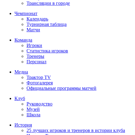
Трансляции в городе
Чемпионат
Календарь
Турнирная таблица
Матчи
Команда
Игроки
Статистика игроков
Тренеры
Персонал
Медиа
Трактор TV
Фотогалерея
Официальные программы матчей
Клуб
Руководство
Музей
Школа
История
25 лучших игроков и тренеров в истории клуба