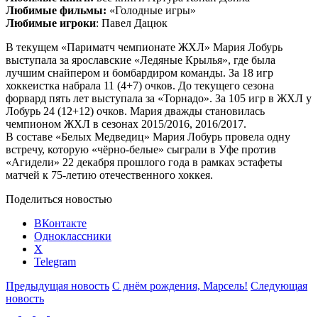
Любимые фильмы:
«Голодные игры»
Любимые игроки
: Павел Дацюк
В текущем «Париматч чемпионате ЖХЛ» Мария Лобурь
выступала за ярославские «Ледяные Крылья», где была
лучшим снайпером и бомбардиром команды. За 18 игр
хоккеистка набрала 11 (4+7) очков. До текущего сезона
форвард пять лет выступала за «Торнадо». За 105 игр в ЖХЛ у
Лобурь 24 (12+12) очков. Мария дважды становилась
чемпионом ЖХЛ в сезонах 2015/2016, 2016/2017.
В составе «Белых Медведиц» Мария Лобурь провела одну
встречу, которую «чёрно-белые» сыграли в Уфе против
«Агидели» 22 декабря прошлого года в рамках эстафеты
матчей к 75-летию отечественного хоккея.
Поделиться новостью
ВКонтакте
Одноклассники
X
Telegram
Предыдущая новость
С днём рождения, Марсель!
Следующая
новость