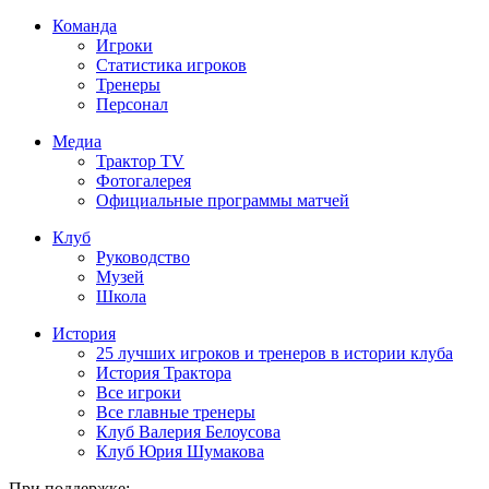
Команда
Игроки
Статистика игроков
Тренеры
Персонал
Медиа
Трактор TV
Фотогалерея
Официальные программы матчей
Клуб
Руководство
Музей
Школа
История
25 лучших игроков и тренеров в истории клуба
История Трактора
Все игроки
Все главные тренеры
Клуб Валерия Белоусова
Клуб Юрия Шумакова
При поддержке: