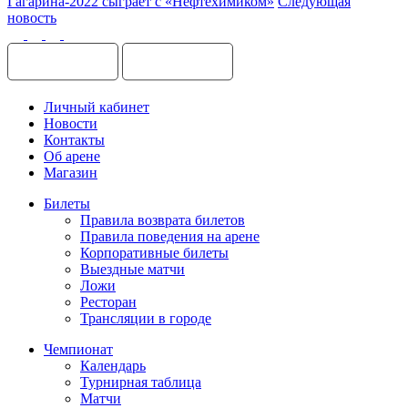
Гагарина-2022 сыграет с «Нефтехимиком»
Следующая
новость
Личный кабинет
Новости
Контакты
Об арене
Магазин
Билеты
Правила возврата билетов
Правила поведения на арене
Корпоративные билеты
Выездные матчи
Ложи
Ресторан
Трансляции в городе
Чемпионат
Календарь
Турнирная таблица
Матчи