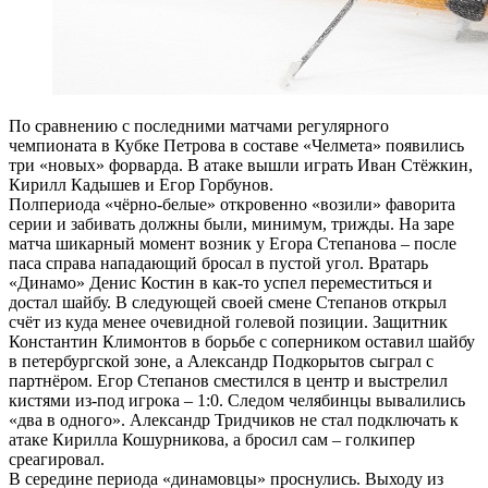
По сравнению с последними матчами регулярного
чемпионата в Кубке Петрова в составе «Челмета» появились
три «новых» форварда. В атаке вышли играть Иван Стёжкин,
Кирилл Кадышев и Егор Горбунов.
Полпериода «чёрно-белые» откровенно «возили» фаворита
серии и забивать должны были, минимум, трижды. На заре
матча шикарный момент возник у Егора Степанова – после
паса справа нападающий бросал в пустой угол. Вратарь
«Динамо» Денис Костин в как-то успел переместиться и
достал шайбу. В следующей своей смене Степанов открыл
счёт из куда менее очевидной голевой позиции. Защитник
Константин Климонтов в борьбе с соперником оставил шайбу
в петербургской зоне, а Александр Подкорытов сыграл с
партнёром. Егор Степанов сместился в центр и выстрелил
кистями из-под игрока – 1:0. Следом челябинцы вывалились
«два в одного». Александр Тридчиков не стал подключать к
атаке Кирилла Кошурникова, а бросил сам – голкипер
среагировал.
В середине периода «динамовцы» проснулись. Выходу из