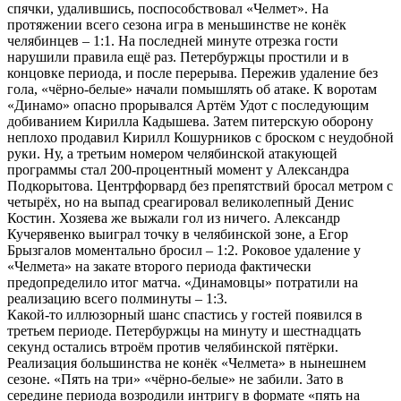
спячки, удалившись, поспособствовал «Челмет». На
протяжении всего сезона игра в меньшинстве не конёк
челябинцев – 1:1. На последней минуте отрезка гости
нарушили правила ещё раз. Петербуржцы простили и в
концовке периода, и после перерыва. Пережив удаление без
гола, «чёрно-белые» начали помышлять об атаке. К воротам
«Динамо» опасно прорывался Артём Удот с последующим
добиванием Кирилла Кадышева. Затем питерскую оборону
неплохо продавил Кирилл Кошурников с броском с неудобной
руки. Ну, а третьим номером челябинской атакующей
программы стал 200-процентный момент у Александра
Подкорытова. Центрфорвард без препятствий бросал метром с
четырёх, но на выпад среагировал великолепный Денис
Костин. Хозяева же выжали гол из ничего. Александр
Кучерявенко выиграл точку в челябинской зоне, а Егор
Брызгалов моментально бросил – 1:2. Роковое удаление у
«Челмета» на закате второго периода фактически
предопределило итог матча. «Динамовцы» потратили на
реализацию всего полминуты – 1:3.
Какой-то иллюзорный шанс спастись у гостей появился в
третьем периоде. Петербуржцы на минуту и шестнадцать
секунд остались втроём против челябинской пятёрки.
Реализация большинства не конёк «Челмета» в нынешнем
сезоне. «Пять на три» «чёрно-белые» не забили. Зато в
середине периода возродили интригу в формате «пять на