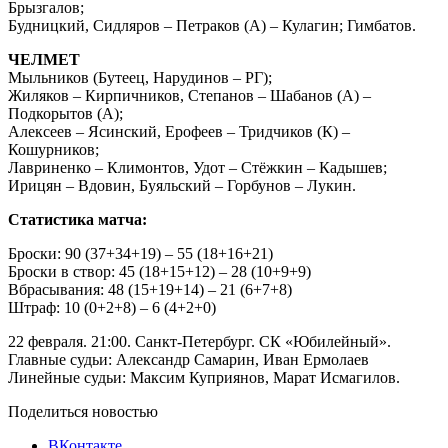
Брызгалов;
Будницкий, Сидляров – Петраков (А) – Кулагин; Гимбатов.
ЧЕЛМЕТ
Мыльников (Бутеец, Нарудинов – РГ);
Жиляков – Кирпичников, Степанов – Шабанов (А) –
Подкорытов (А);
Алексеев – Ясинский, Ерофеев – Тридчиков (К) –
Кошурников;
Лавриненко – Климонтов, Удот – Стёжкин – Кадышев;
Ирицян – Вдовин, Буяльский – Горбунов – Лукин.
Статистика матча:
Броски: 90 (37+34+19) – 55 (18+16+21)
Броски в створ: 45 (18+15+12) – 28 (10+9+9)
Вбрасывания: 48 (15+19+14) – 21 (6+7+8)
Штраф: 10 (0+2+8) – 6 (4+2+0)
22 февраля. 21:00. Санкт-Петербург. СК «Юбилейный».
Главные судьи: Александр Самарин, Иван Ермолаев
Линейные судьи: Максим Куприянов, Марат Исмагилов.
Поделиться новостью
ВКонтакте