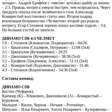
четыре». Андрей Ерофеев с «мясом» затолкал шайбу за линию
– 2:3. Правда, интрига умерла быстрее, чем возродилась. Через
тридцать секунд после челябинского гола Александр
Комаристый восстановил статус-кво. Вторая подряд
реализация большинства «Челметом» второй раз родила
интригу. Егор Степанов хорошо попал кистями издали – 3:4.
На большее гостей не хватило.
ДИНАМО СПб 4:3 ЧЕЛМЕТ
1:0 – Степанов (Климонтов, Подкорытов) – 04:26
1:1 – Брызгалов (Сидляров, Петраков) – 12:08 (5х4)
2:1 – Брызгалов (Кучерявенко) – 29:25
3:1 – Джиошвили (Кучерявенко) – 38:38 (5х4)
3:2 – Ерофеев (Тридчиков, Алексеев) – 51:11 (5х4)
4:2 – Комаристый (Буруянов, Джиошвили) – 51:46
4:3 – Степанов (Кирпичников) – 54:36 (5х4)
Составы команд:
ДИНАМО СПб
Костин (Чуфаров);
Кремзер (К) – Юшкевич, Джиошвили (А) – Комаристый –
Буруянов;
Мальцев – Васин, Чернов – Нечаев – Ротенберг;
Мачулин – Илья Назаревич, Антон Назаревич – Кучерявенко –