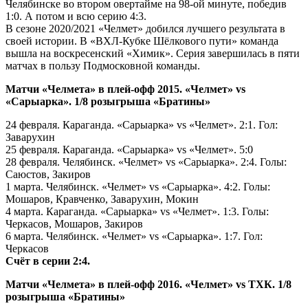
Челябинске во втором овертайме на 98-ой минуте, победив
1:0. А потом и всю серию 4:3.
В сезоне 2020/2021 «Челмет» добился лучшего результата в
своей истории. В «ВХЛ-Кубке Шёлкового пути» команда
вышла на воскресенский «Химик». Серия завершилась в пяти
матчах в пользу Подмосковной команды.
Матчи «Челмета» в плей-офф 2015. «Челмет» vs
«Сарыарка». 1/8 розыгрыша «Братины»
24 февраля. Караганда. «Сарыарка» vs «Челмет». 2:1. Гол:
Заварухин
25 февраля. Караганда. «Сарыарка» vs «Челмет». 5:0
28 февраля. Челябинск. «Челмет» vs «Сарыарка». 2:4. Голы:
Саюстов, Закиров
1 марта. Челябинск. «Челмет» vs «Сарыарка». 4:2. Голы:
Мошаров, Кравченко, Заварухин, Мокин
4 марта. Караганда. «Сарыарка» vs «Челмет». 1:3. Голы:
Черкасов, Мошаров, Закиров
6 марта. Челябинск. «Челмет» vs «Сарыарка». 1:7. Гол:
Черкасов
Счёт в серии 2:4.
Матчи «Челмета» в плей-офф 2016. «Челмет» vs ТХК. 1/8
розыгрыша «Братины»