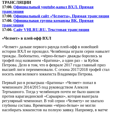
ТРАНСЛЯЦИИ
17:00.
Официальный youtube-канал ВХЛ. Прямая
трансляция
17:00.
Официальный сайт «Челмета». Прямая трансляция
17:00.
Официальная группа команды ВК. Прямая
трансляция
17:00.
Сайт VHLRU.RU. Текстовая трансляция
«Челмет» в плей-офф ВХЛ
«Челмет» дальше первого раунда плей-офф в новейшей
истории ВХЛ не проходил. Челябинцы играли серии навылет
трижды. Любопытно, «чёрно-белые» дважды боролись за
трофей под названием «Братина», а один раз – за Кубок
Петрова. Дело в том, что в феврале 2017 года главный приз
высшей лиги переименовали. С сезона 2017/2018 трофей стал
носить имя великого хоккеиста Владимира Петрова.
Первый раз в розыгрыш «Братины» «Челмет» попал в
чемпионате 2014/2015 под руководством Алексея
Тертышного. Тогда у челябинцев почти не было шансов
против карагандинской «Сарыарки», которая выиграла
регулярный чемпионат. В той серии «Челмету» не хватало
глубины состава. Временами «чёрно-белые» не могли
насобирать хоккеистов на полную заявку. Например, в матче