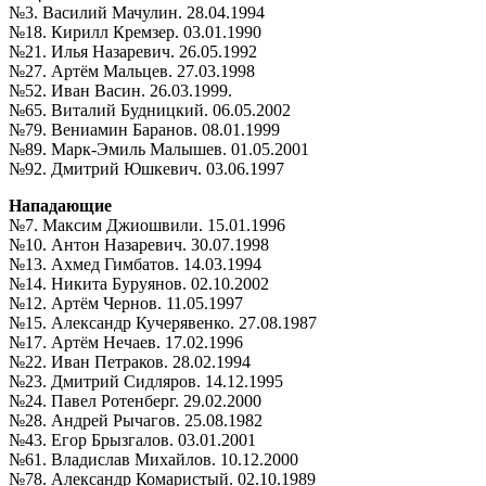
№3. Василий Мачулин. 28.04.1994
№18. Кирилл Кремзер. 03.01.1990
№21. Илья Назаревич. 26.05.1992
№27. Артём Мальцев. 27.03.1998
№52. Иван Васин. 26.03.1999.
№65. Виталий Будницкий. 06.05.2002
№79. Вениамин Баранов. 08.01.1999
№89. Марк-Эмиль Малышев. 01.05.2001
№92. Дмитрий Юшкевич. 03.06.1997
Нападающие
№7. Максим Джиошвили. 15.01.1996
№10. Антон Назаревич. 30.07.1998
№13. Ахмед Гимбатов. 14.03.1994
№14. Никита Буруянов. 02.10.2002
№12. Артём Чернов. 11.05.1997
№15. Александр Кучерявенко. 27.08.1987
№17. Артём Нечаев. 17.02.1996
№22. Иван Петраков. 28.02.1994
№23. Дмитрий Сидляров. 14.12.1995
№24. Павел Ротенберг. 29.02.2000
№28. Андрей Рычагов. 25.08.1982
№43. Егор Брызгалов. 03.01.2001
№61. Владислав Михайлов. 10.12.2000
№78. Александр Комаристый. 02.10.1989