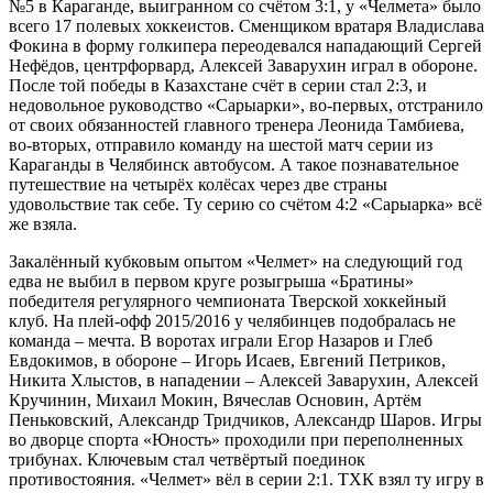
№5 в Караганде, выигранном со счётом 3:1, у «Челмета» было
всего 17 полевых хоккеистов. Сменщиком вратаря Владислава
Фокина в форму голкипера переодевался нападающий Сергей
Нефёдов, центрфорвард, Алексей Заварухин играл в обороне.
После той победы в Казахстане счёт в серии стал 2:3, и
недовольное руководство «Сарыарки», во-первых, отстранило
от своих обязанностей главного тренера Леонида Тамбиева,
во-вторых, отправило команду на шестой матч серии из
Караганды в Челябинск автобусом. А такое познавательное
путешествие на четырёх колёсах через две страны
удовольствие так себе. Ту серию со счётом 4:2 «Сарыарка» всё
же взяла.
Закалённый кубковым опытом «Челмет» на следующий год
едва не выбил в первом круге розыгрыша «Братины»
победителя регулярного чемпионата Тверской хоккейный
клуб. На плей-офф 2015/2016 у челябинцев подобралась не
команда – мечта. В воротах играли Егор Назаров и Глеб
Евдокимов, в обороне – Игорь Исаев, Евгений Петриков,
Никита Хлыстов, в нападении – Алексей Заварухин, Алексей
Кручинин, Михаил Мокин, Вячеслав Основин, Артём
Пеньковский, Александр Тридчиков, Александр Шаров. Игры
во дворце спорта «Юность» проходили при переполненных
трибунах. Ключевым стал четвёртый поединок
противостояния. «Челмет» вёл в серии 2:1. ТХК взял ту игру в