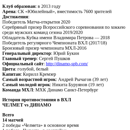
Клуб образован
: в 2013 году
Арена
: СК «Юбилейный», вместимость 7600 зрителей
Достижения
:
Победитель Матча-открытия 2020
Серебряный призер Всероссийского соревнования по хоккею
среди мужских команд сезона 2019/2020
Обладатель Кубка имени Владимира Петрова — 2018
Победитель регулярного Чемпионата ВХЛ (2017/18)
Бронзовый призер чемпионата МХЛ-2016
Генеральный директор
: Юрий Букин
Главный тренер
: Сергей Пушков
Официальный сайт
:
http://dinamo-spb.com/
Цвета
: голубой, белый
Капитан
: Кирилл Кремзер
Самый возрастной игрок
: Андрей Рычагов (39 лет)
Самый молодой игрок
: Никита Буруянов (19 лет)
Команда МХЛ
: МХК Динамо Санкт-Петербург
История противостояния в ВХЛ
ЧЕЛМЕТ
vs
ДИНАМО
Всего
14 матчей
2 победы «Челмета» в основное время