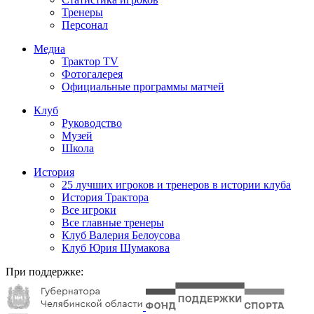
Тренеры
Персонал
Медиа
Трактор TV
Фотогалерея
Официальные программы матчей
Клуб
Руководство
Музей
Школа
История
25 лучших игроков и тренеров в истории клуба
История Трактора
Все игроки
Все главные тренеры
Клуб Валерия Белоусова
Клуб Юрия Шумакова
При поддержке: