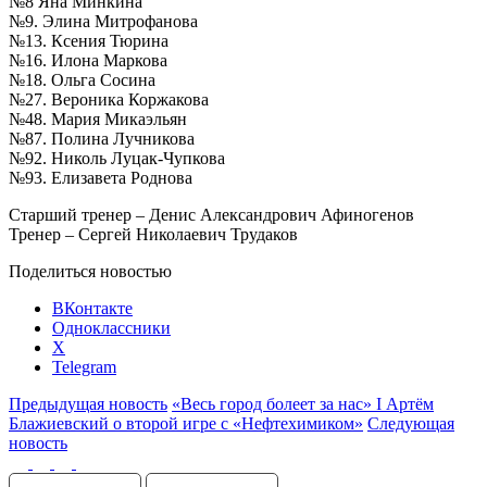
№8 Яна Минкина
№9. Элина Митрофанова
№13. Ксения Тюрина
№16. Илона Маркова
№18. Ольга Сосина
№27. Вероника Коржакова
№48. Мария Микаэльян
№87. Полина Лучникова
№92. Николь Луцак-Чупкова
№93. Елизавета Роднова
Старший тренер – Денис Александрович Афиногенов
Тренер – Сергей Николаевич Трудаков
Поделиться новостью
ВКонтакте
Одноклассники
X
Telegram
Предыдущая новость
«Весь город болеет за нас» I Артём
Блажиевский о второй игре с «Нефтехимиком»
Следующая
новость