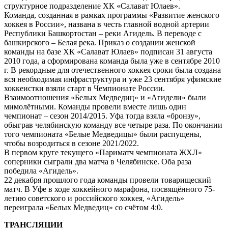
структурное подразделение ХК «Салават Юлаев».
Команда, созданная в рамках программы «Развитие женского
хоккея в России», названа в честь главной водной артерии
Республики Башкортостан – реки Агидель. В переводе с
башкирского – Белая река. Приказ о создании женской
команды на базе ХК «Салават Юлаев» подписан 31 августа
2010 года, а сформирована команда была уже в сентябре 2010
г. В рекордные для отечественного хоккея сроки была создана
вся необходимая инфраструктура и уже 23 сентября уфимские
хоккеистки взяли старт в Чемпионате России.
Взаимоотношения «Белых Медведиц» и «Агидели» были
мимолётными. Команды провели вместе лишь один
чемпионат – сезон 2014/2015. Уфа тогда взяла «бронзу»,
обыграв челябинскую команду все четыре раза. По окончании
того чемпионата «Белые Медведицы» были распущены,
чтобы возродиться в сезоне 2021/2022.
В первом круге текущего «Париматч чемпионата ЖХЛ»
соперники сыграли два матча в Челябинске. Оба раза
победила «Агидель».
22 декабря прошлого года команды провели товарищеский
матч. В Уфе в ходе хоккейного марафона, посвящённого 75-
летию советского и российского хоккея, «Агидель»
переиграла «Белых Медведиц» со счётом 4:0.
ТРАНСЛЯЦИИ