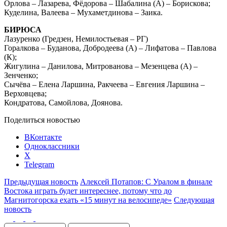
Орлова – Лазарева, Фёдорова – Шабалина (А) – Борискова;
Куделина, Валеева – Мухаметдинова – Заика.
БИРЮСА
Лазуренко (Гредзен, Немилостьевая – РГ)
Горалкова – Буданова, Добродеева (А) – Лифатова – Павлова
(К);
Жигулина – Данилова, Митрованова – Мезенцева (А) –
Зенченко;
Сычёва – Елена Ларшина, Ракчеева – Евгения Ларшина –
Верховцева;
Кондратова, Самойлова, Доянова.
Поделиться новостью
ВКонтакте
Одноклассники
X
Telegram
Предыдущая новость
Алексей Потапов: С Уралом в финале
Востока играть будет интереснее, потому что до
Магнитогорска ехать «15 минут на велосипеде»
Следующая
новость