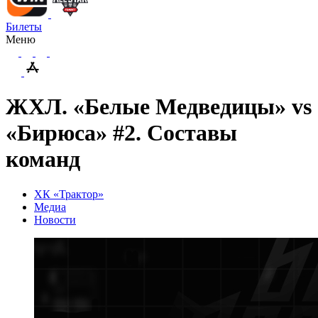
Билеты
Меню
ЖХЛ. «Белые Медведицы» vs
«Бирюса» #2. Составы
команд
ХК «Трактор»
Медиа
Новости