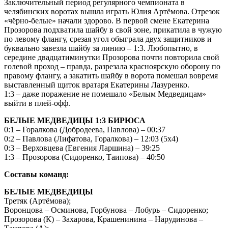
Заключительный период регулярного чемпионата в
челябинских воротах вышла играть Юлия Артёмова. Отрезок
«чёрно-белые» начали здорово. В первой смене Екатерина
Прозорова подхватила шайбу в свой зоне, прикатила в чужую
по левому флангу, срезая угол обыграла двух защитников и
буквально завезла шайбу за линию – 1:3. Любопытно, в
середине двадцатиминутки Прозорова почти повторила свой
голевой проход – правда, разрезала красноярскую оборону по
правому флангу, а закатить шайбу в ворота помешал вовремя
выставленный щиток вратаря Екатерины Лазуренко.
1:3 – даже поражение не помешало «Белым Медведицам»
выйти в плей-офф.
БЕЛЫЕ МЕДВЕДИЦЫ 1:3 БИРЮСА
0:1 – Горалкова (Добродеева, Павлова) – 00:37
0:2 – Павлова (Лифатова, Горалкова) – 12:03 (5х4)
0:3 – Верховцева (Евгения Ларшина) – 39:25
1:3 – Прозорова (Сидоренко, Таипова) – 40:50
Составы команд:
БЕЛЫЕ МЕДВЕДИЦЫ
Третяк (Артёмова);
Воронцова – Осминова, Горбунова – Лобурь – Сидоренко;
Прозорова (К) – Захарова, Крашенинина – Нарудинова –