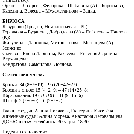
Таипова (А);
Орлова – Лазарева, Фёдорова – Шабалина (А) – Борискова;
Куделина, Валеева – Мухаметдинова – Заика.
БИРЮСА
Лазуренко (Гредзен, Немилостьевая – РГ)
Горалкова – Буданова, Добродеева (А) – Лифатова – Павлова
(К);
Жигулина – Данилова, Митрованова – Мезенцева (А) –
Зенченко;
Сычёва – Елена Ларшина, Ракчеева – Евгения Ларшина –
Верховцева;
Кондратова, Самойлова, Доянова.
Статистика матча:
Броски: 34 (8+7+19) – 95 (26+42+27)
Броски в створ: 15 (4+2+9) – 47 (14+25+8)
Вбрасывания: 19 (5+5+9) – 31 (9+16+6)
Штраф: 2 (2+0+0) – 6 (2+2+2)
Главные судьи: Алина Полякова, Екатерина Киселёва
Линейные судьи: Алина Морева, Анастасия Летовальцева
ДС «Юность». Челябинск. 30 марта. 18:30.
Поделиться новостью