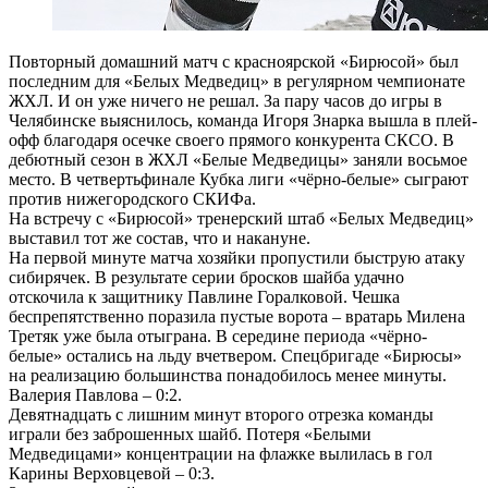
Повторный домашний матч с красноярской «Бирюсой» был
последним для «Белых Медведиц» в регулярном чемпионате
ЖХЛ. И он уже ничего не решал. За пару часов до игры в
Челябинске выяснилось, команда Игоря Знарка вышла в плей-
офф благодаря осечке своего прямого конкурента СКСО. В
дебютный сезон в ЖХЛ «Белые Медведицы» заняли восьмое
место. В четвертьфинале Кубка лиги «чёрно-белые» сыграют
против нижегородского СКИФа.
На встречу с «Бирюсой» тренерский штаб «Белых Медведиц»
выставил тот же состав, что и накануне.
На первой минуте матча хозяйки пропустили быструю атаку
сибирячек. В результате серии бросков шайба удачно
отскочила к защитнику Павлине Горалковой. Чешка
беспрепятственно поразила пустые ворота – вратарь Милена
Третяк уже была отыграна. В середине периода «чёрно-
белые» остались на льду вчетвером. Спецбригаде «Бирюсы»
на реализацию большинства понадобилось менее минуты.
Валерия Павлова – 0:2.
Девятнадцать с лишним минут второго отрезка команды
играли без заброшенных шайб. Потеря «Белыми
Медведицами» концентрации на флажке вылилась в гол
Карины Верховцевой – 0:3.