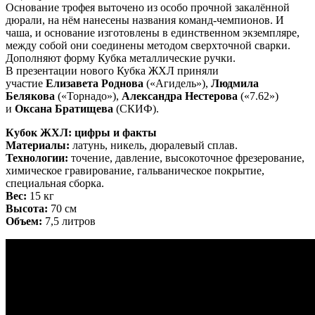
Основание трофея выточено из особо прочной закалённой
дюрали, на нём нанесены названия команд-чемпионов. И
чаша, и основание изготовлены в единственном экземпляре,
между собой они соединены методом сверхточной сварки.
Дополняют форму Кубка металлические ручки.
В презентации нового Кубка ЖХЛ приняли
участие
Елизавета Роднова
(«Агидель»),
Людмила
Белякова
(«Торнадо»),
Александра Нестерова
(«7.62»)
и
Оксана Братищева
(СКИФ).
Кубок ЖХЛ: цифры и факты
Материалы:
латунь, никель, дюралевый сплав.
Технологии:
точение, давление, высокоточное фрезерование,
химическое гравирование, гальваническое покрытие,
специальная сборка.
Вес:
15 кг
Высота:
70 см
Объем:
7,5 литров