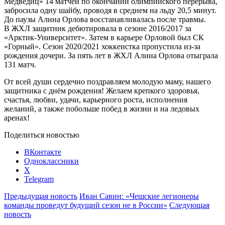
Медведиц» 14 матчей по окончании олимпийского перерыва,
забросила одну шайбу, проводя в среднем на льду 20,5 минут.
До паузы Алина Орлова восстанавливалась после травмы.
В ЖХЛ защитник дебютировала в сезоне 2016/2017 за
«Арктик-Университет». Затем в карьере Орловой был СК
«Горный». Сезон 2020/2021 хоккеистка пропустила из-за
рождения дочери. За пять лет в ЖХЛ Алина Орлова отыграла
131 матч.
От всей души сердечно поздравляем молодую маму, нашего
защитника с днём рождения! Желаем крепкого здоровья,
счастья, любви, удачи, карьерного роста, исполнения
желаний, а также побольше побед в жизни и на ледовых
аренах!
Поделиться новостью
ВКонтакте
Одноклассники
X
Telegram
Предыдущая новость
Иван Савин: «Чешские легионеры
команды проведут будущий сезон не в России»
Следующая
новость