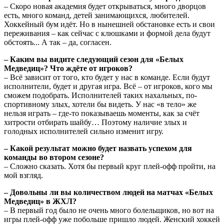
– Скоро новая академия будет открываться, много дворцов
есть, много команд, детей занимающихся, любителей.
Хоккейный бум идёт. Но в нынешней обстановке есть и свои
переживания – как сейчас с клюшками и формой дела будут
обстоять... А так – да, согласен.
– Каким вы видите следующий сезон для «Белых
Медведиц»? Что ждёте от игроков?
– Всё зависит от того, кто будет у нас в команде. Если будут
исполнители, будет и другая игра. Всё – от игроков, кого мы
сможем подобрать. Исполнителей таких нахальных, по-
спортивному злых, хотели бы видеть. У нас «в тело» же
нельзя играть – где-то показываешь моменты, как за счёт
хитрости отбирать шайбу… Поэтому наличие злых и
голодных исполнителей сильно изменит игру.
– Какой результат можно будет назвать успехом для
команды во втором сезоне?
– Сложно сказать. Хотя бы первый круг плей-офф пройти, на
мой взгляд.
– Довольны ли вы количеством людей на матчах «Белых
Медведиц» в ЖХЛ?
– В первый год было не очень много болельщиков, но вот на
игры плей-офф уже побольше пришло людей. Женский хоккей