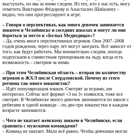
выступать, но мы за ними следим. Из тех, кто у нас есть, могу
отметить Викторию Фёдорову и Анастасию Шабалину –
видно, что они прогрессируют в игре.
– Говоря о перспективах, как много девочек занимается
хоккеем в Челябинске и соседних школах и могут ли они
бороться за место в «Белых Медведицах»?
– Да, очень много перспективных игроков. Они 2007–2008
годов рождения, через пару лет могут заиграть. Всё зависит от
того, как будут работать. Мы внимательно следим, иногда
подпускаем к совместным тренировкам на льду, когда есть
возможность – смотрим за ними.
– При этом Челябинская область – вторая по количеству
игроков в ЖХЛ после Свердловской. Почему из этого
региона так много хоккеисток?
– Идёт популяризация хоккея. Смотрят за играми, им
интересно. Сейчас вот формат «3 на 3» появился, тоже все
смотрят. В Челябинске много девочек занимаются по школе с
ребятами в одной команде – по две-три хоккеистки в каждом
возрасте занимаются.
– Чего не хватает женскому хоккею в Челябинске, если
сравнить с мужскими командами?
– Команд не хватает. Мало всё равно. Чтобы девчонки могли