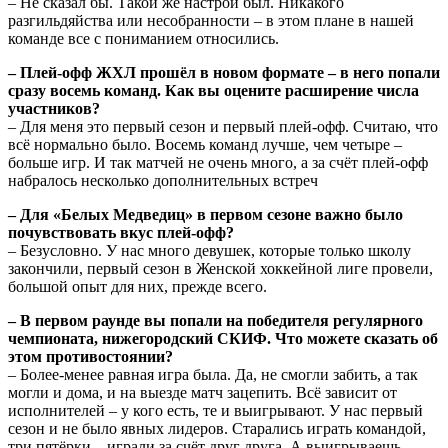
– Не сказал бы. Такой же настрой был. Никакого
разгильдяйства или несобранности – в этом плане в нашей
команде все с пониманием относились.
– Плей-офф ЖХЛ прошёл в новом формате – в него попали
сразу восемь команд. Как вы оцените расширение числа
участников?
– Для меня это первый сезон и первый плей-офф. Считаю, что
всё нормально было. Восемь команд лучше, чем четыре –
больше игр. И так матчей не очень много, а за счёт плей-офф
набралось несколько дополнительных встреч
– Для «Белых Медведиц» в первом сезоне важно было
почувствовать вкус плей-офф?
– Безусловно. У нас много девушек, которые только школу
закончили, первый сезон в Женской хоккейной лиге провели,
большой опыт для них, прежде всего.
– В первом раунде вы попали на победителя регулярного
чемпионата, нижегородский СКИФ. Что можете сказать об
этом противостоянии?
– Более-менее равная игра была. Да, не смогли забить, а так
могли и дома, и на выезде матч зацепить. Всё зависит от
исполнителей – у кого есть, те и выигрывают. У нас первый
сезон и не было явных лидеров. Старались играть командой,
три пятёрки – играли за счёт друг друга. А выигрываешь