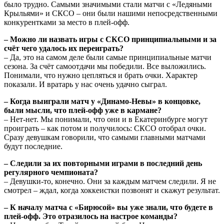
было трудно. Самыми значимыми стали матчи с «Ледяными
Крыльями» и СКСО – они были нашими непосредственными
конкурентками за место в плей-офф.
– Можно ли назвать игры с СКСО принципиальными и за
счёт чего удалось их переиграть?
– Да, это на самом деле были самые принципиальные матчи
сезона. За счёт самоотдачи мы победили. Все выложились.
Понимали, что нужно цепляться и брать очки. Характер
показали. И вратарь у нас очень удачно сыграл.
– Когда выиграли матч у «Динамо-Невы» в концовке,
были мысли, что плей-офф уже в кармане?
– Нет-нет. Мы понимали, что они и в Екатеринбурге могут
проиграть – как потом и получилось: СКСО отобрал очки.
Сразу девушкам говорили, что самыми главными матчами
будут последние.
– Следили за их повторными играми в последний день
регулярного чемпионата?
– Девушки-то, конечно. Они за каждым матчем следили. Я не
смотрел – ждал, когда хоккеистки позвонят и скажут результат.
– К началу матча с «Бирюсой» вы уже знали, что будете в
плей-офф. Это отразилось на настрое команды?