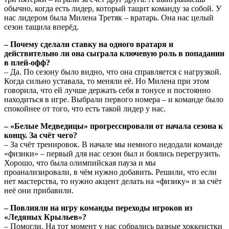
обычно, когда есть лидер, который тащит команду за собой. У
нас лидером была Милена Третяк – вратарь. Она нас целый
сезон тащила вперёд.
– Почему сделали ставку на одного вратаря и
действительно ли она сыграла ключевую роль в попадании
в плей-офф?
– Да. По сезону было видно, что она справляется с нагрузкой.
Когда сильно уставала, то меняли её. Но Милена при этом
говорила, что ей лучше держать себя в тонусе и постоянно
находиться в игре. Выбрали первого номера – и команде было
спокойнее от того, что есть такой лидер у нас.
– «Белые Медведицы» прогрессировали от начала сезона к
концу. За счёт чего?
– За счёт тренировок. В начале мы немного недодали команде
«физики» – первый для нас сезон был и боялись перегрузить.
Хорошо, что была олимпийская пауза и мы
проанализировали, в чём нужно добавить. Решили, что если
нет мастерства, то нужно акцент делать на «физику» и за счёт
неё они прибавили.
– Повлияли на игру команды переходы игроков из
«Ледяных Крыльев»?
– Помогли. На тот момент у нас собрались разные хоккеистки