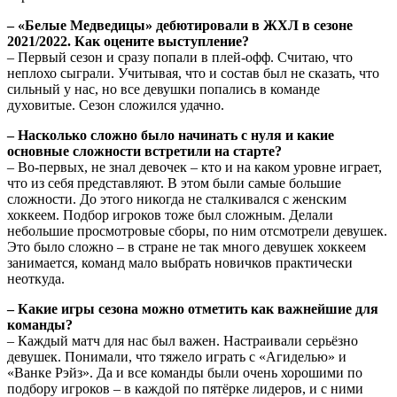
– «Белые Медведицы» дебютировали в ЖХЛ в сезоне
2021/2022. Как оцените выступление?
– Первый сезон и сразу попали в плей-офф. Считаю, что
неплохо сыграли. Учитывая, что и состав был не сказать, что
сильный у нас, но все девушки попались в команде
духовитые. Сезон сложился удачно.
– Насколько сложно было начинать с нуля и какие
основные сложности встретили на старте?
– Во-первых, не знал девочек – кто и на каком уровне играет,
что из себя представляют. В этом были самые большие
сложности. До этого никогда не сталкивался с женским
хоккеем. Подбор игроков тоже был сложным. Делали
небольшие просмотровые сборы, по ним отсмотрели девушек.
Это было сложно – в стране не так много девушек хоккеем
занимается, команд мало выбрать новичков практически
неоткуда.
– Какие игры сезона можно отметить как важнейшие для
команды?
– Каждый матч для нас был важен. Настраивали серьёзно
девушек. Понимали, что тяжело играть с «Агиделью» и
«Ванке Рэйз». Да и все команды были очень хорошими по
подбору игроков – в каждой по пятёрке лидеров, и с ними