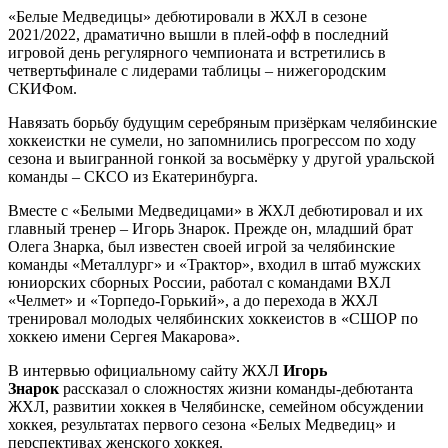
«Белые Медведицы» дебютировали в ЖХЛ в сезоне
2021/2022, драматично вышли в плей-офф в последний
игровой день регулярного чемпионата и встретились в
четвертьфинале с лидерами таблицы – нижегородским
СКИФом.
Навязать борьбу будущим серебряным призёркам челябинские
хоккеистки не сумели, но запомнились прогрессом по ходу
сезона и выигранной гонкой за восьмёрку у другой уральской
команды – СКСО из Екатеринбурга.
Вместе с «Белыми Медведицами» в ЖХЛ дебютировал и их
главный тренер – Игорь Знарок. Прежде он, младший брат
Олега Знарка, был известен своей игрой за челябинские
команды «Металлург» и «Трактор», входил в штаб мужских
юниорских сборных России, работал с командами ВХЛ
«Челмет» и «Торпедо-Горький», а до перехода в ЖХЛ
тренировал молодых челябинских хоккеистов в «СШОР по
хоккею имени Сергея Макарова».
В интервью официальному сайту ЖХЛ
Игорь
Знарок
рассказал о сложностях жизни команды-дебютанта
ЖХЛ, развитии хоккея в Челябинске, семейном обсуждении
хоккея, результатах первого сезона «Белых Медведиц» и
перспективах женского хоккея.