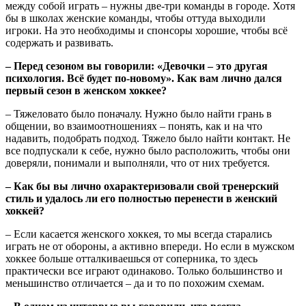
между собой играть – нужны две-три команды в городе. Хотя
бы в школах женские команды, чтобы оттуда выходили
игроки. На это необходимы и спонсоры хорошие, чтобы всё
содержать и развивать.
– Перед сезоном вы говорили: «Девочки – это другая
психология. Всё будет по-новому». Как вам лично дался
первый сезон в женском хоккее?
– Тяжеловато было поначалу. Нужно было найти грань в
общении, во взаимоотношениях – понять, как и на что
надавить, подобрать подход. Тяжело было найти контакт. Не
все подпускали к себе, нужно было расположить, чтобы они
доверяли, понимали и выполняли, что от них требуется.
– Как бы вы лично охарактеризовали свой тренерский
стиль и удалось ли его полностью перенести в женский
хоккей?
– Если касается женского хоккея, то мы всегда старались
играть не от обороны, а активно впереди. Но если в мужском
хоккее больше отталкиваешься от соперника, то здесь
практически все играют одинаково. Только большинство и
меньшинство отличается – да и то по похожим схемам.