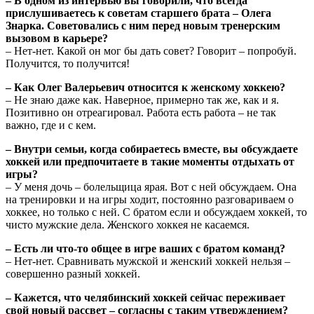
– В одном из интервью вы говорили, что всегда
прислушиваетесь к советам старшего брата – Олега
Знарка. Советовались с ним перед новым тренерским
вызовом в карьере?
– Нет-нет. Какой он мог бы дать совет? Говорит – попробуй.
Получится, то получится!
– Как Олег Валерьевич относится к женскому хоккею?
– Не знаю даже как. Наверное, примерно так же, как и я.
Позитивно он отреагировал. Работа есть работа – не так
важно, где и с кем.
– Внутри семьи, когда собираетесь вместе, вы обсуждаете
хоккей или предпочитаете в такие моменты отдыхать от
игры?
– У меня дочь – болельщица ярая. Вот с ней обсуждаем. Она
на тренировки и на игры ходит, постоянно разговариваем о
хоккее, но только с ней. С братом если и обсуждаем хоккей, то
чисто мужские дела. Женского хоккея не касаемся.
– Есть ли что-то общее в игре ваших с братом команд?
– Нет-нет. Сравнивать мужской и женский хоккей нельзя –
совершенно разный хоккей.
– Кажется, что челябинский хоккей сейчас переживает
свой новый рассвет – согласны с таким утверждением?