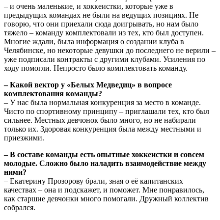
– и очень маленькие, и хоккеистки, которые уже в
предыдущих командах не были на ведущих позициях. Не
говорю, что они приехали сюда доигрывать, но нам было
тяжело – команду комплектовали из тех, кто был доступен.
Многие ждали, была информация о создании клуба в
Челябинске, но некоторые девушки до последнего не верили –
уже подписали контракты с другими клубами. Усиления по
ходу помогли. Непросто было комплектовать команду.
– Какой вектор у «Белых Медведиц» в вопросе
комплектования команды?
– У нас была нормальная конкуренция за место в команде.
Чисто по спортивному принципу – приглашали тех, кто был
сильнее. Местных девчонок было много, но не набирали
только их. Здоровая конкуренция была между местными и
приезжими.
– В составе команды есть опытные хоккеистки и совсем
молодые. Сложно было наладить взаимодействие между
ними?
– Екатерину Прозорову брали, зная о её капитанских
качествах – она и подскажет, и поможет. Мне понравилось,
как старшие девчонки много помогали. Дружный коллектив
собрался.