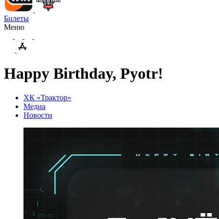
Билеты
Меню
Happy Birthday, Pyotr!
ХК «Трактор»
Медиа
Новости