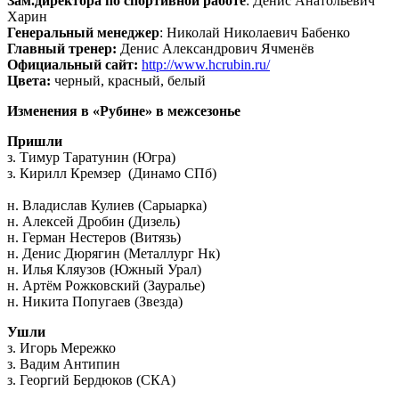
Зам.директора по спортивной работе
: Денис Анатольевич
Харин
Генеральный менеджер
: Николай Николаевич Бабенко
Главный тренер:
Денис Александрович Ячменёв
Официальный сайт:
http://www.hcrubin.ru/
Цвета:
черный, красный, белый
Изменения в «Рубине» в межсезонье
Пришли
з. Тимур Таратунин (Югра)
з. Кирилл Кремзер (Динамо СПб)
н. Владислав Кулиев (Сарыарка)
н. Алексей Дробин (Дизель)
н. Герман Нестеров (Витязь)
н. Денис Дюрягин (Металлург Нк)
н. Илья Кляузов (Южный Урал)
н. Артём Рожковский (Зауралье)
н. Никита Попугаев (Звезда)
Ушли
з. Игорь Мережко
з. Вадим Антипин
з. Георгий Бердюков (СКА)