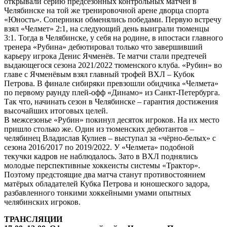
открывали серию предсезонных контрольных матчей в
Челябинске на той же тренировочной арене дворца спорта
«Юность». Соперники обменялись победами. Первую встречу
взял «Челмет» 2:1, на следующий день выиграли тюменцы
3:1. Тогда в Челябинске, у себя на родине, в ипостаси главного
тренера «Рубина» дебютировал только что завершивший
карьеру игрока Денис Ячменёв. Те матчи стали предтечей
выдающегося сезона 2021/2022 тюменского клуба. «Рубин» во
главе с Ячменёвым взял главный трофей ВХЛ – Кубок
Петрова. В финале сибиряки превзошли обидчика «Челмета»
по первому раунду плей-офф «Динамо» из Санкт-Петербурга.
Так что, начинать сезон в Челябинске – гарантия достижения
высочайших итоговых целей.
В межсезонье «Рубин» покинул десяток игроков. На их место
пришло столько же. Один из тюменских дебютантов –
челябинец Владислав Кулиев – выступал за «чёрно-белых» с
сезона 2016/2017 по 2019/2022. У «Челмета» подобной
текучки кадров не наблюдалось. Зато в ВХЛ поднялись
молодые перспективные хоккеисты системы «Трактор».
Поэтому предстоящие два матча станут противостоянием
матёрых обладателей Кубка Петрова и юношеского задора,
разбавленного тонкими хоккейными умами опытных
челябинских игроков.
ТРАНСЛЯЦИИ