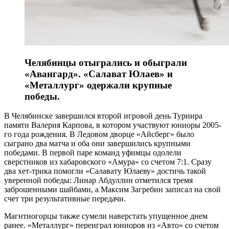
Челябинцы отыгрались и обыграли
«Авангард». «Салават Юлаев» и
«Металлург» одержали крупные
победы.
В Челябинске завершился второй игровой день Турнира
памяти Валерия Карпова, в котором участвуют юниоры 2005-
го года рождения. В Ледовом дворце «Айсберг» было
сыграно два матча и оба они завершились крупными
победами. В первой паре команд уфимцы одолели
сверстников из хабаровского «Амура» со счетом 7:1. Сразу
два хет-трика помогли «Салавату Юлаеву» достичь такой
уверенной победы: Линар Абдуллин отметился тремя
заброшенными шайбами, а Максим Загребин записал на свой
счет три результативные передачи.
Магнтиогорцы также сумели наверстать упущенное днем
ранее. «Металлург» переиграл юниоров из «Авто» со счетом