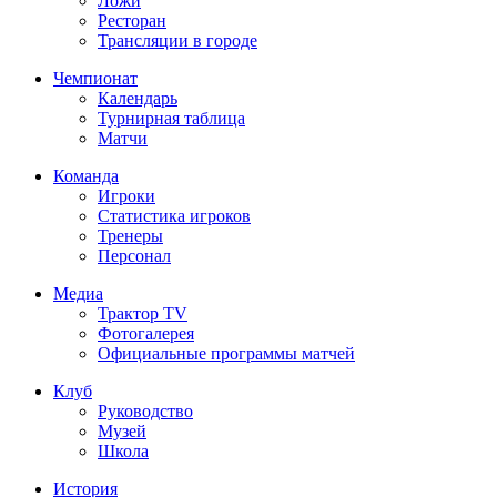
Ложи
Ресторан
Трансляции в городе
Чемпионат
Календарь
Турнирная таблица
Матчи
Команда
Игроки
Статистика игроков
Тренеры
Персонал
Медиа
Трактор TV
Фотогалерея
Официальные программы матчей
Клуб
Руководство
Музей
Школа
История