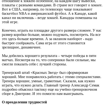
отношение к хоккею особенное, на каждом шагу вывески,
плакаты с разными командами. В стране все говорит о хоккее.
Вот в США, например, по телевизору чаще показывают
баскетбол NBA и американский футбол. А в Канаде, какой
канал ни включишь – везде хоккей. Канадцы помешаны на
этой игре.
Конечно, играть на площадке другого размера сложнее. У нас
размер коробки больше, можно подумать, посмотреть. На все
это здесь больше времени. А за океаном наоборот - надо
быстрее соображать. Сама игра от этого становится
зрелищнее, динамичнее.
Мы добились хорошего результата – четыре победы в пяти
матчах. Несмотря на то, что соперники были сильные, мы
смогли показать себя с лучшей стороны.
Тренерский штаб «Красных Звезд» был сформирован
хороший. Мне понравилось работать с этими специалистами.
Тренера хорошие, умные, грамотные. Сказали, как нужно
играть, что нужно делать. Главный тренер Александр Семак
подробно объяснил тактику еще на учебно-тренировочном
сборе в Дмитрове. И это помогло нам выигрывать.
О преодолении трудностей