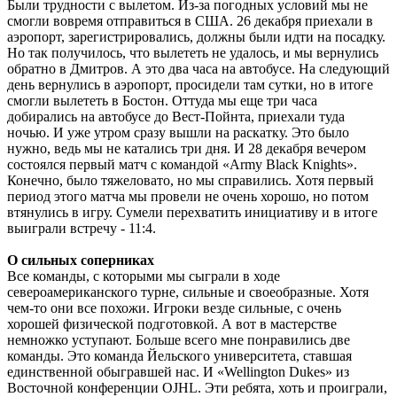
Были трудности с вылетом. Из-за погодных условий мы не
смогли вовремя отправиться в США. 26 декабря приехали в
аэропорт, зарегистрировались, должны были идти на посадку.
Но так получилось, что вылететь не удалось, и мы вернулись
обратно в Дмитров. А это два часа на автобусе. На следующий
день вернулись в аэропорт, просидели там сутки, но в итоге
смогли вылететь в Бостон. Оттуда мы еще три часа
добирались на автобусе до Вест-Пойнта, приехали туда
ночью. И уже утром сразу вышли на раскатку. Это было
нужно, ведь мы не катались три дня. И 28 декабря вечером
состоялся первый матч с командой «Army Black Knights».
Конечно, было тяжеловато, но мы справились. Хотя первый
период этого матча мы провели не очень хорошо, но потом
втянулись в игру. Сумели перехватить инициативу и в итоге
выиграли встречу - 11:4.
О сильных соперниках
Все команды, с которыми мы сыграли в ходе
североамериканского турне, сильные и своеобразные. Хотя
чем-то они все похожи. Игроки везде сильные, с очень
хорошей физической подготовкой. А вот в мастерстве
немножко уступают. Больше всего мне понравились две
команды. Это команда Йельского университета, ставшая
единственной обыгравшей нас. И «Wellington Dukes» из
Восточной конференции OJHL. Эти ребята, хоть и проиграли,