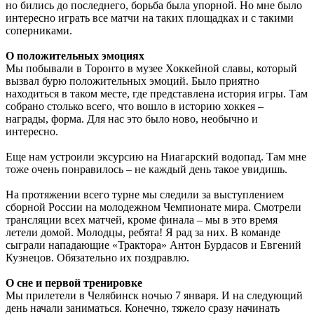
но бились до последнего, борьба была упорной. Но мне было
интересно играть все матчи на таких площадках и с такими
соперниками.
О положительных эмоциях
Мы побывали в Торонто в музее Хоккейной славы, который
вызвал бурю положительных эмоций. Было приятно
находиться в таком месте, где представлена история игры. Там
собрано столько всего, что вошло в историю хоккея –
награды, форма. Для нас это было ново, необычно и
интересно.
Еще нам устроили эксурсию на Ниагарский водопад. Там мне
тоже очень понравилось – не каждый день такое увидишь.
На протяжении всего турне мы следили за выступлением
сборной России на молодежном Чемпионате мира. Смотрели
трансляции всех матчей, кроме финала – мы в это время
летели домой. Молодцы, ребята! Я рад за них. В команде
сыграли нападающие «Трактора» Антон Бурдасов и Евгений
Кузнецов. Обязательно их поздравлю.
О сне и первой тренировке
Мы прилетели в Челябинск ночью 7 января. И на следующий
день начали заниматься. Конечно, тяжело сразу начинать