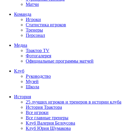
Матчи
Команда
Игроки
Статистика игроков
Тренеры
Персонал
Медиа
Трактор TV
Фотогалерея
Официальные программы матчей
Клуб
Руководство
Музей
Школа
История
25 лучших игроков и тренеров в истории клуба
История Трактора
Все игроки
Все главные тренеры
Клуб Валерия Белоусова
Клуб Юрия Шумакова