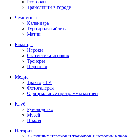
Ресторан
Трансляции в городе
Чемпионат
Календарь
Турнирная таблица
Матчи
Команда
Игроки
Статистика игроков
Тренеры
Персонал
Медиа
Трактор TV
Фотогалерея
Официальные программы матчей
Клуб
Руководство
Музей
Школа
История
25 лучших игроков и тренеров в истории клуба