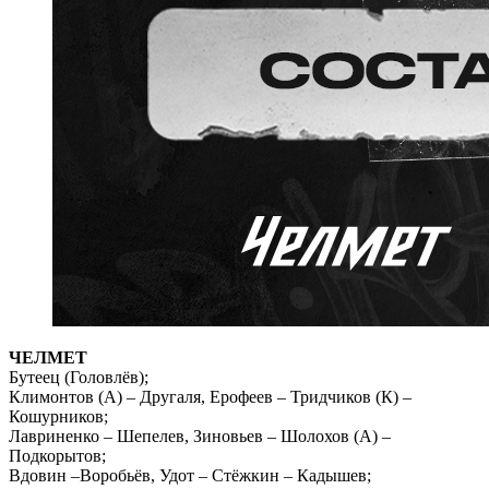
ЧЕЛМЕТ
Бутеец (Головлёв);
Климонтов (А) – Другаля, Ерофеев – Тридчиков (К) –
Кошурников;
Лавриненко – Шепелев, Зиновьев – Шолохов (А) –
Подкорытов;
Вдовин –Воробьёв, Удот – Стёжкин – Кадышев;