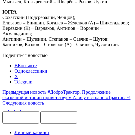
Мысляев, Котляревский – Шварёв – Рыков; Лукин.
ЮГРА
Сохатский (Подсребалин, Ченцов);
Елизаров – Епишин, Когалев – Железков (А) – Шикстадаров;
Верёвкин (К) – Варлаков, Антипов – Воронин –
Акмальдинов;
Антипин – Шуленин, Степанов – Савчик – Шутов;
Банников, Козлов – Столяров (А) – Свищёв; Чусовитин.
Поделиться новостью
ВКонтакте
Одноклассники
X
Telegram
Предыдущая новость
#ДоброТрактор. Продолжение
сказочной истории приветствуем Алису в стране «Трактора»!
Следующая новость
Личный кабинет