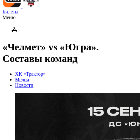
Билеты
Меню
«Челмет» vs «Югра».
Составы команд
ХК «Трактор»
Медиа
Новости