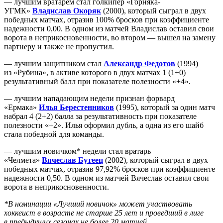
— лучшим вратарем стал голкипер «Горняка-
УГМК»
Владислав Окоряк
(2000), который сыграл в двух
победных матчах, отразив 100% бросков при коэффициенте
надежности 0,00. В одном из матчей Владислав оставил свои
ворота в неприкосновенности, во втором — вышел на замену
партнеру и также не пропустил.
— лучшим защитником стал
Александр Федотов
(1994)
из «Рубина», в активе которого в двух матчах 1 (1+0)
результативный балл при показателе полезности «+4».
— лучшим нападающим недели признан форвард
«Ермака»
Илья Берестенников
(1995), который за один матч
набрал 4 (2+2) балла за результативность при показателе
полезности «+2». Илья оформил дубль, а одна из его шайб
стала победной для команды.
— лучшим новичком* недели стал вратарь
«Челмета»
Вячеслав Бутеец
(2002), который сыграл в двух
победных матчах, отразив 97,92% бросков при коэффициенте
надежности 0,50. В одном из матчей Вячеслав оставил свои
ворота в неприкосновенности.
*В номинации «Лучший новичок» может участвовать
хоккеист в возрасте не старше 25 лет и проведший в лиге
в предыдущих сезонах не более 20 матчей.​