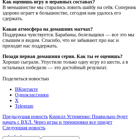
Как оценишь игру в неравных составах?
В меньшинстве мы старались ловить шайбу на себя. Соперник
здорово играет в большинстве, сегодня нам удалось его
сдержать.
Какая атмосфера на домашних матчах?
Поддержка чувствуется. Барабаны, болельщики ― все это мы
слышим и видим. Спасибо, что не забывают про нас и
приходят нас поддержать.
Позади первая домашняя серия. Как ты ее оценишь?
Хорошо сыграли. Упустили только одну игру из шести, а в
остальных победили ― это достойный результат.
Поделиться новостью
ВКонтакте
Одноклассники
X
Telegram
Предыдущая новость
Кирилл Устименко: Правильно будет
начать с ВХЛ. Через игры и тренировки все придет
Следующая новость