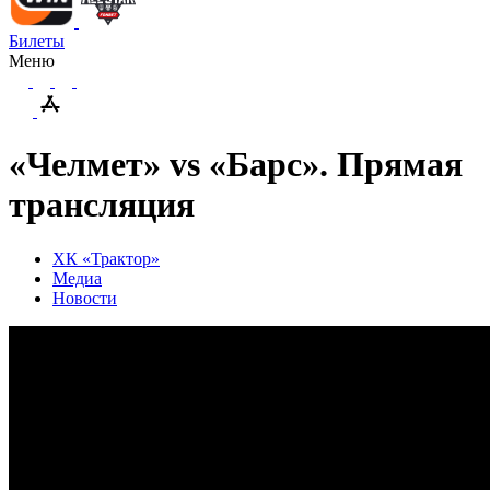
Билеты
Меню
«Челмет» vs «Барс». Прямая
трансляция
ХК «Трактор»
Медиа
Новости