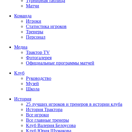
Турнирная таблица
Матчи
Команда
Игроки
Статистика игроков
Тренеры
Персонал
Медиа
Трактор TV
Фотогалерея
Официальные программы матчей
Клуб
Руководство
Музей
Школа
История
25 лучших игроков и тренеров в истории клуба
История Трактора
Все игроки
Все главные тренеры
Клуб Валерия Белоусова
Клуб Юрия Шумакова