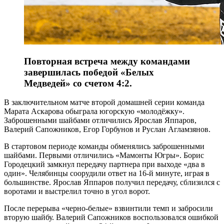
Повторная встреча между командами
завершилась победой «Белых
Медведей» со счетом 4:2.
В заключительном матче второй домашней серии команда
Марата Аскарова обыграла югорскую «молодёжку».
Заброшенными шайбами отличились Ярослав Яппаров,
Валерий Сапожников, Егор Горбунов и Руслан Агламзянов.
В стартовом периоде команды обменялись заброшенными
шайбами. Первыми отличились «Мамонты Югры». Борис
Городецкий замкнул передачу партнера при выходе «два в
один». Челябинцы соорудили ответ на 16-й минуте, играя в
большинстве. Ярослав Яппаров получил передачу, сблизился с
воротами и выстрелил точно в угол ворот.
После перерыва «черно-белые» взвинтили темп и забросили
вторую шайбу. Валерий Сапожников воспользовался ошибкой