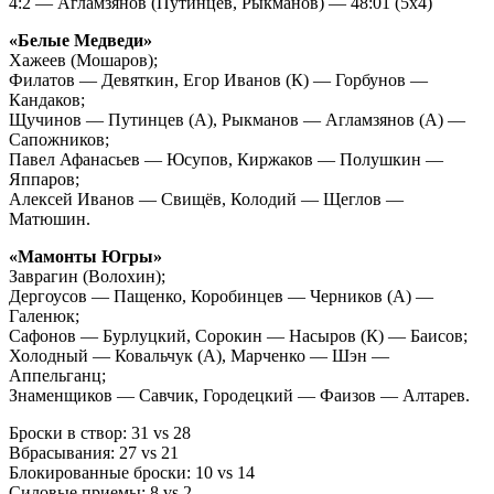
4:2 — Агламзянов (Путинцев, Рыкманов) — 48:01 (5x4)
«Белые Медведи»
Хажеев (Мошаров);
Филатов — Девяткин, Егор Иванов (К) — Горбунов —
Кандаков;
Щучинов — Путинцев (А), Рыкманов — Агламзянов (А) —
Сапожников;
Павел Афанасьев — Юсупов, Киржаков — Полушкин —
Яппаров;
Алексей Иванов — Свищёв, Колодий — Щеглов —
Матюшин.
«Мамонты Югры»
Заврагин (Волохин);
Дергоусов — Пащенко, Коробинцев — Черников (А) —
Галенюк;
Сафонов — Бурлуцкий, Сорокин — Насыров (К) — Баисов;
Холодный — Ковальчук (А), Марченко — Шэн —
Аппельганц;
Знаменщиков — Савчик, Городецкий — Фаизов — Алтарев.
Броски в створ: 31 vs 28
Вбрасывания: 27 vs 21
Блокированные броски: 10 vs 14
Силовые приемы: 8 vs 2