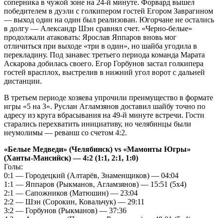
соперника в чужой зоне на 24-й минуте. Форвард вышел
победителем в дуэли с голкипером гостей Егором Заврагином
— выход один на один был реализован. Югорчане не остались
в долгу — Александр Шэн сравнял счет. «Черно-белые»
продолжали атаковать: Ярослав Яппаров вновь мог
отличиться при выходе «три в один», но шайба угодила в
перекладину. Под занавес третьего периода команда Марата
Аскарова добилась своего. Егор Горбунов застал голкипера
гостей врасплох, выстрелив в нижний угол ворот с дальней
дистанции.
В третьем периоде хозяева упрочили преимущество в формате
игры «5 на 3». Руслан Агламзянов доставил шайбу точно по
адресу из круга вбрасывания на 49-й минуте встречи. Гости
старались перехватить инициативу, но челябинцы были
неумолимы — реванш со счетом 4:2.
«Белые Медведи» (Челябинск) vs «Мамонты Югры»
(Ханты-Мансийск) ― 4:2 (1:1, 2:1, 1:0)
Голы:
0:1 — Городецкий (Алтарёв, Знаменщиков) — 04:04
1:1 — Яппаров (Рыкманов, Агламзянов) — 15:51 (5х4)
2:1 — Сапожников (Матюшин) — 23:04
2:2 — Шэн (Сорокин, Ковальчук) — 29:11
3:2 — Горбунов (Рыкманов) — 37:36