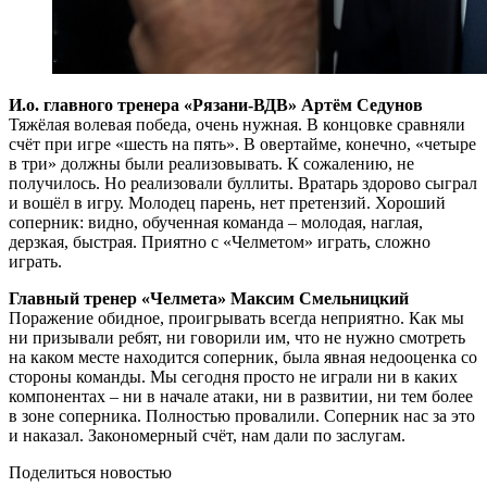
И.о. главного тренера «Рязани-ВДВ» Артём Седунов
Тяжёлая волевая победа, очень нужная. В концовке сравняли
счёт при игре «шесть на пять». В овертайме, конечно, «четыре
в три» должны были реализовывать. К сожалению, не
получилось. Но реализовали буллиты. Вратарь здорово сыграл
и вошёл в игру. Молодец парень, нет претензий. Хороший
соперник: видно, обученная команда – молодая, наглая,
дерзкая, быстрая. Приятно с «Челметом» играть, сложно
играть.
Главный тренер «Челмета» Максим Смельницкий
Поражение обидное, проигрывать всегда неприятно. Как мы
ни призывали ребят, ни говорили им, что не нужно смотреть
на каком месте находится соперник, была явная недооценка со
стороны команды. Мы сегодня просто не играли ни в каких
компонентах – ни в начале атаки, ни в развитии, ни тем более
в зоне соперника. Полностью провалили. Соперник нас за это
и наказал. Закономерный счёт, нам дали по заслугам.
Поделиться новостью