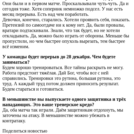
Они были и в первом матче. Проскальзывали чуть-чуть. Да и
сегодня тоже. Хотя соперник немножко подсел. У нас есть
месяц перерыва. Есть над чем поработать.
Девочки, конечно, старались. Хотели проявить себя, показать.
Претензий по самоотдаче ни к кому нет. Да, были провалы,
вратари подтаскивали. Знали, что так будет, но не хотели
откладывать. Да, можно было играть от обороны. Меньше бы
пропустили, но чем быстрее опухоль вырезать, тем быстрее
всё изменим.
У команды будет перерыв до 28 декабря. Чем будете
заниматься?
Будем хорошо тренироваться. Все тайны раскрыть не могу.
Работа предстоит тяжёлая. Дай Бог, чтобы все с ней
справились. Тренировки это рутина, большая рутина, это
труд. А каждый труд потом должен приносить результат.
Будем стараться и готовиться.
В меньшинстве вы выпускаете одного защитника и трёх
нападающих. Это ваше тренерское кредо?
Да, оба матча так играли. Даём защитникам отдохнуть, мы
заточены на атаку. В меньшинстве можно убежать в
контратаку.
Поделиться новостью