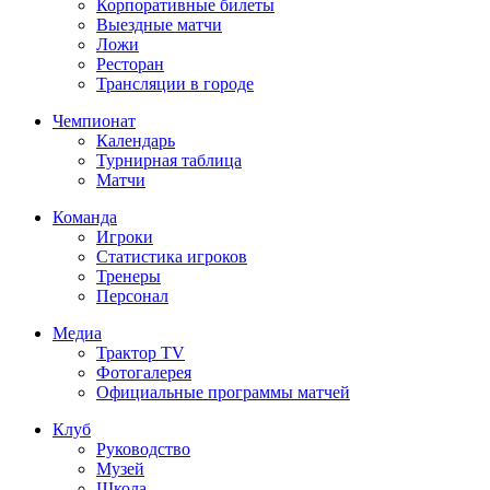
Корпоративные билеты
Выездные матчи
Ложи
Ресторан
Трансляции в городе
Чемпионат
Календарь
Турнирная таблица
Матчи
Команда
Игроки
Статистика игроков
Тренеры
Персонал
Медиа
Трактор TV
Фотогалерея
Официальные программы матчей
Клуб
Руководство
Музей
Школа