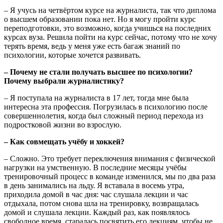
– Я учусь на четвёртом курсе на журналиста, так что диплома
о высшем образовании пока нет. Но я могу пройти курс
переподготовки, это возможно, когда учишься на последних
курсах вуза. Решила пойти на курс сейчас, потому что не хочу
терять время, ведь у меня уже есть багаж знаний по
психологии, которые хочется развивать.
– Почему не стали получать высшее по психологии?
Почему выбрали журналистику?
– Я поступала на журналиста в 17 лет, тогда мне была
интересна эта профессия. Погрузилась в психологию после
совершеннолетия, когда был сложный период перехода из
подростковой жизни во взрослую.
– Как совмещать учёбу и хоккей?
– Сложно. Это требует переключения внимания с физической
нагрузки на умственную. В последние месяцы учёбы
тренировочный процесс в команде изменился, мы по два раза
в день занимались на льду. Я вставала в восемь утра,
приходила домой в час дня: час слушала лекции и час
отдыхала, потом снова шла на тренировку, возвращалась
домой и слушала лекции. Каждый раз, как появлялось
свободное время, старалась посвятить его лекциям, чтобы не