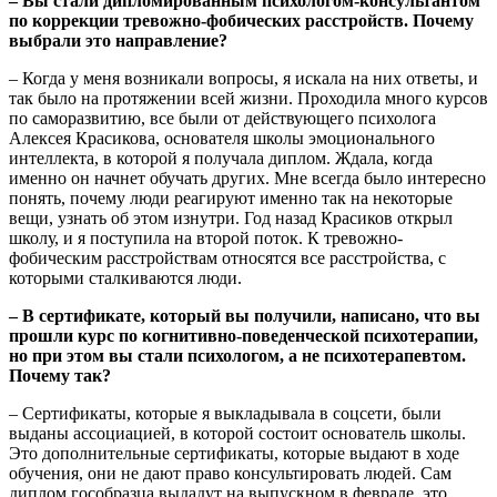
– Вы стали дипломированным психологом-консультантом
по коррекции тревожно-фобических расстройств. Почему
выбрали это направление?
– Когда у меня возникали вопросы, я искала на них ответы, и
так было на протяжении всей жизни. Проходила много курсов
по саморазвитию, все были от действующего психолога
Алексея Красикова, основателя школы эмоционального
интеллекта, в которой я получала диплом. Ждала, когда
именно он начнет обучать других. Мне всегда было интересно
понять, почему люди реагируют именно так на некоторые
вещи, узнать об этом изнутри. Год назад Красиков открыл
школу, и я поступила на второй поток. К тревожно-
фобическим расстройствам относятся все расстройства, с
которыми сталкиваются люди.
– В сертификате, который вы получили, написано, что вы
прошли курс по когнитивно-поведенческой психотерапии,
но при этом вы стали психологом, а не психотерапевтом.
Почему так?
– Сертификаты, которые я выкладывала в соцсети, были
выданы ассоциацией, в которой состоит основатель школы.
Это дополнительные сертификаты, которые выдают в ходе
обучения, они не дают право консультировать людей. Сам
диплом гособразца выдадут на выпускном в феврале, это