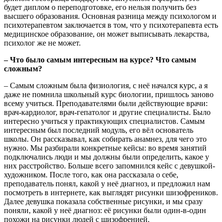
будет диплом о переподготовке, его нельзя получить без
высшего образования. Основная разница между психологом и
психотерапевтом заключается в том, что у психотерапевта есть
медицинское образование, он может выписывать лекарства,
психолог же не может.
– Что было самым интересным на курсе? Что самым
сложным?
– Самым сложным была физиология, с неё начался курс, а я
даже не помнила школьный курс биологии, пришлось заново
всему учиться. Преподавателями были действующие врачи:
врач-кардиолог, врач-гепатолог и другие специалисты. Было
интересно учиться у практикующих специалистов. Самым
интересным был последний модуль, его вёл основатель
школы. Он рассказывал, как собирать анамнез, для чего это
нужно. Мы разбирали конкретные кейсы: во время занятий
подключались люди и мы должны были определить, какое у
них расстройство. Больше всего запомнился кейс с девушкой-
художником. После того, как она рассказала о себе,
преподаватель понял, какой у неё диагноз, и предложил нам
посмотреть в интернете, как выглядят рисунки шизофреников.
Далее девушка показала собственные рисунки, и мы сразу
поняли, какой у неё диагноз: её рисунки были один-в-один
похожи на рисунки людей с шизофренией.