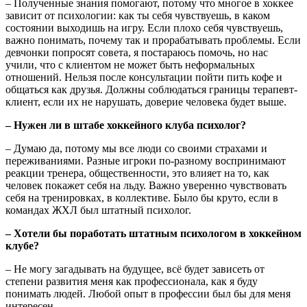
– Полученные знания помогают, потому что многое в хоккее
зависит от психологии: как ты себя чувствуешь, в каком
состоянии выходишь на игру. Если плохо себя чувствуешь,
важно понимать, почему так и прорабатывать проблемы. Если
девчонки попросят совета, я постараюсь помочь, но нас
учили, что с клиентом не может быть неформальных
отношений. Нельзя после консультации пойти пить кофе и
общаться как друзья. Должны соблюдаться границы терапевт-
клиент, если их не нарушать, доверие человека будет выше.
– Нужен ли в штабе хоккейного клуба психолог?
– Думаю да, потому мы все люди со своими страхами и
переживаниями. Разные игроки по-разному воспринимают
реакции тренера, общественности, это влияет на то, как
человек покажет себя на льду. Важно уверенно чувствовать
себя на тренировках, в коллективе. Было бы круто, если в
командах ЖХЛ был штатный психолог.
– Хотели бы поработать штатным психологом в хоккейном
клубе?
– Не могу загадывать на будущее, всё будет зависеть от
степени развития меня как профессионала, как я буду
понимать людей. Любой опыт в профессии был бы для меня
интересен.