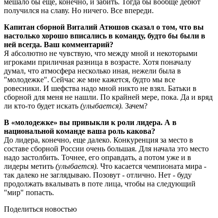
мешало бы еще, конечно, и забить. Тогда бы вообще дебют
получился на славу. Но ничего. Все впереди.
Капитан сборной Виталий Атюшов сказал о том, что вы
настолько хорошо вписались в команду, будто бы были в
ней всегда. Ваш комментарий?
Я абсолютно не чувствую, что между мной и некоторыми
игроками приличная разница в возрасте. Хотя поначалу
думал, что атмосфера несколько иная, нежели была в
"молодежке". Сейчас же мне кажется, будто мы все
ровесники. И шефства надо мной никто не взял. Батьки в
сборной для меня не нашли. По крайней мере, пока. Да и вряд
ли кто-то будет искать
(улыбается).
Зачем?
В «молодежке» вы привыкли к роли лидера. А в
национальной команде ваша роль какова?
До лидера, конечно, еще далеко. Конкуренция за место в
составе сборной России очень большая. Для начала это место
надо застолбить. Точнее, его оправдать, а потом уже и в
лидеры метить
(улыбается).
Что касается чемпионата мира -
так далеко не заглядываю. Позовут - отлично. Нет - буду
продолжать вкалывать в поте лица, чтобы на следующий
"мир" попасть.
Поделиться новостью