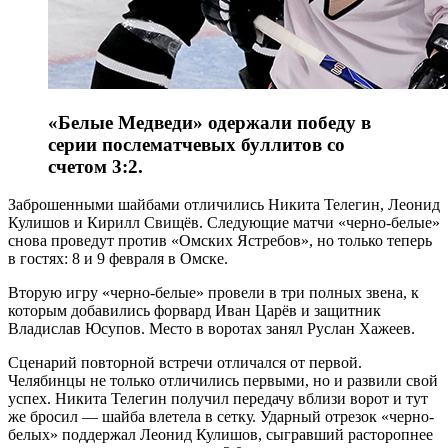
«Белые Медведи» одержали победу в
серии послематчевых буллитов со
счетом 3:2.
Заброшенными шайбами отличились Никита Телегин, Леонид
Кулишов и Кирилл Свищёв. Следующие матчи «черно-белые»
снова проведут против «Омских Ястребов», но только теперь
в гостях: 8 и 9 февраля в Омске.
Вторую игру «черно-белые» провели в три полных звена, к
которым добавились форвард Иван Царёв и защитник
Владислав Юсупов. Место в воротах занял Руслан Хажеев.
Сценарий повторной встречи отличался от первой.
Челябинцы не только отличились первыми, но и развили свой
успех. Никита Телегин получил передачу вблизи ворот и тут
же бросил — шайба влетела в сетку. Ударный отрезок «черно-
белых» поддержал Леонид Кулишов, сыгравший расторопнее