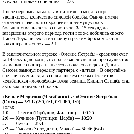
всех на «пятаке» соперника — 2:0.
После перерыва команды взвинтили темп, а в игре
увеличилось количество силовой борьбы. Омичи имели
отличный шанс для сокращения преимущества в
большинстве, но хозяева выстояли. За 15 секунд до
завершения второго периода гости все же добились своего.
Павел Леука перехватил шайбу и резким броском застал
голкипера врасплох — 2:1.
В заключительном отрезке «Омские Ястребы» сравняли счет
за 14 секунд до конца, использовав численное преимущество
и сменив голкипера на шестого полевого игрока. Данила
Сысоев замкнул передачу партнера с «пятака». В овертайме
счет не изменился, а в серии послематчевых буллитов
челябинская «молодёжка» взяла реванш. Кирилл Свищёв стал
автором победного броска.
«Белые Медведи» (Челябинск) vs «Омские Ястребы»
(Омск) — 3:2 Б (2:0, 0:1, 0:1, 0:0, 1:0)
Голы:
1:0 — Телегин (Горбунов, Филатов) — 06:25
2:0 — Кулишов (Путинцев, Царёв) — 18:20
2:1 — Леука — 39:45
2:2 — Сысоев (Холодилин, Малов) — 58:46 (6x4)