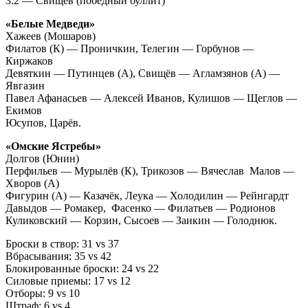
3:2 — Свищёв (победный буллит)
«Белые Медведи»
Хажеев (Мошаров)
Филатов (К) — Проничкин, Телегин — Горбунов —
Киржаков
Девяткин — Путинцев (А), Свищёв — Агламзянов (А) —
Явгазин
Павел Афанасьев — Алексей Иванов, Кулишов — Щеглов —
Екимов
Юсупов, Царёв.
«Омские Ястребы»
Долгов (Юнин)
Перфильев — Мурылёв (К), Трикозов — Вячеслав Малов —
Хворов (А)
Фигурин (А) — Казачёк, Леука — Холодилин — Рейнгардт
Давыдов — Ромакер, Фасенко — Филатьев — Родионов
Куликовский — Корзин, Сысоев — Заикин — Голоднюк.
Броски в створ: 31 vs 37
Вбрасывания: 35 vs 42
Блокированные броски: 24 vs 22
Силовые приемы: 17 vs 12
Отборы: 9 vs 10
Штраф: 6 vs 4