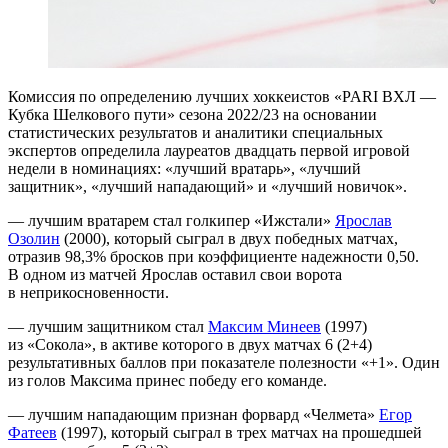
Комиссия по определению лучших хоккеистов «PARI ВХЛ —
Кубка Шелкового пути» сезона 2022/23 на основании
статистических результатов и аналитики специальных
экспертов определила лауреатов двадцать первой игровой
недели в номинациях: «лучший вратарь», «лучший
защитник», «лучший нападающий» и «лучший новичок».
— лучшим вратарем стал голкипер «Ижстали»
Ярослав
Озолин
(2000), который сыграл в двух победных матчах,
отразив 98,3% бросков при коэффициенте надежности 0,50.
В одном из матчей Ярослав оставил свои ворота
в неприкосновенности.
— лучшим защитником стал
Максим Минеев
(1997)
из «Сокола», в активе которого в двух матчах 6 (2+4)
результативных баллов при показателе полезности «+1». Один
из голов Максима принес победу его команде.
— лучшим нападающим признан форвард «Челмета»
Егор
Фатеев
(1997), который сыграл в трех матчах на прошедшей