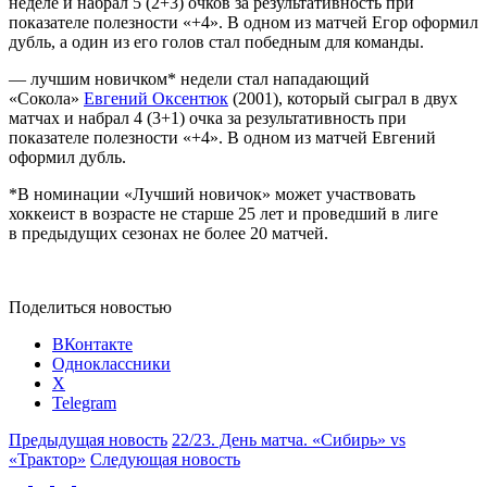
неделе и набрал 5 (2+3) очков за результативность при
показателе полезности «+4». В одном из матчей Егор оформил
дубль, а один из его голов стал победным для команды.
— лучшим новичком* недели стал нападающий
«Сокола»
Евгений Оксентюк
(2001), который сыграл в двух
матчах и набрал 4 (3+1) очка за результативность при
показателе полезности «+4». В одном из матчей Евгений
оформил дубль.
*В номинации «Лучший новичок» может участвовать
хоккеист в возрасте не старше 25 лет и проведший в лиге
в предыдущих сезонах не более 20 матчей.​
Поделиться новостью
ВКонтакте
Одноклассники
X
Telegram
Предыдущая новость
22/23. День матча. «Сибирь» vs
«Трактор»
Следующая новость