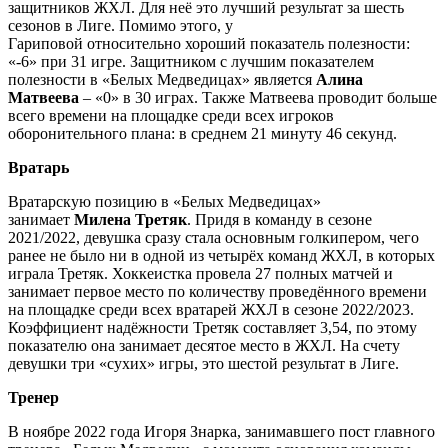
защитников ЖХЛ. Для неё это лучший результат за шесть
сезонов в Лиге. Помимо этого, у
Гариповой относительно хороший показатель полезности:
«-6» при 31 игре. Защитником с лучшим показателем
полезности в «Белых Медведицах» является
Алина
Матвеева
– «0» в 30 играх. Также Матвеева проводит больше
всего времени на площадке среди всех игроков
оборонительного плана: в среднем 21 минуту 46 секунд.
Вратарь
Вратарскую позицию в «Белых Медведицах»
занимает
Милена Третяк
. Придя в команду в сезоне
2021/2022, девушка сразу стала основным голкипером, чего
ранее не было ни в одной из четырёх команд ЖХЛ, в которых
играла Третяк. Хоккеистка провела 27 полных матчей и
занимает первое место по количеству проведённого времени
на площадке среди всех вратарей ЖХЛ в сезоне 2022/2023.
Коэффициент надёжности Третяк составляет 3,54, по этому
показателю она занимает десятое место в ЖХЛ. На счету
девушки три «сухих» игры, это шестой результат в Лиге.
Тренер
В ноябре 2022 года Игоря Знарка, занимавшего пост главного