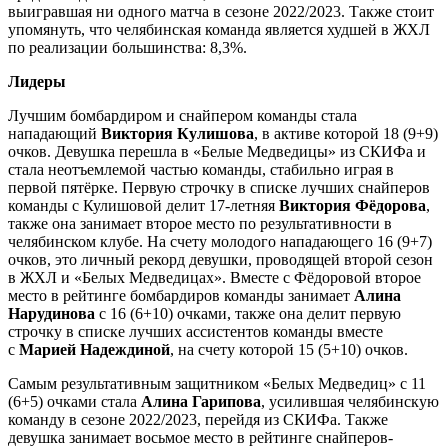
выигравшая ни одного матча в сезоне 2022/2023. Также стоит
упомянуть, что челябинская команда является худшей в ЖХЛ
по реализации большинства: 8,3%.
Лидеры
Лучшим бомбардиром и снайпером команды стала
нападающий
Виктория Кулишова
, в активе которой 18 (9+9)
очков. Девушка перешла в «Белые Медведицы» из СКИФа и
стала неотъемлемой частью команды, стабильно играя в
первой пятёрке. Первую строчку в списке лучших снайперов
команды с Кулишовой делит 17-летняя
Виктория Фёдорова
,
также она занимает второе место по результативности в
челябинском клубе. На счету молодого нападающего 16 (9+7)
очков, это личный рекорд девушки, проводящей второй сезон
в ЖХЛ и «Белых Медведицах». Вместе с Фёдоровой второе
место в рейтинге бомбардиров команды занимает
Алина
Нарудинова
с 16 (6+10) очками, также она делит первую
строчку в списке лучших ассистентов команды вместе
с
Марией Надеждиной
, на счету которой 15 (5+10) очков.
Самым результативным защитником «Белых Медведиц» с 11
(6+5) очками стала
Алина Гарипова
, усилившая челябинскую
команду в сезоне 2022/2023, перейдя из СКИФа. Также
девушка занимает восьмое место в рейтинге снайперов-