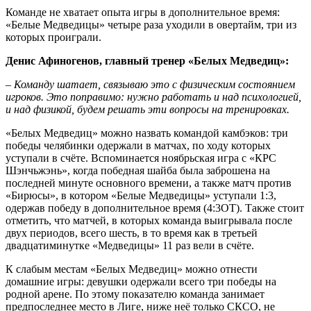
Команде не хватает опыта игры в дополнительное время:
«Белые Медведицы» четыре раза уходили в овертайм, три из
которых проиграли.
Денис Афиногенов, главный тренер «Белых Медведиц»:
– Команду шатает, связываю это с физическим состоянием
игроков. Это поправимо: нужно работать и над психологией,
и над физикой, будем решать эти вопросы на тренировках.
«Белых Медведиц» можно назвать командой камбэков: три
победы челябинки одержали в матчах, по ходу которых
уступали в счёте. Вспоминается ноябрьская игра с «КРС
Шэнчьжэнь», когда победная шайба была заброшена на
последней минуте основного времени, а также матч против
«Бирюсы», в котором «Белые Медведицы» уступали 1:3,
одержав победу в дополнительное время (4:3ОТ). Также стоит
отметить, что матчей, в которых команда выигрывала после
двух периодов, всего шесть, в то время как в третьей
двадцатиминутке «Медведицы» 11 раз вели в счёте.
К слабым местам «Белых Медведиц» можно отнести
домашние игры: девушки одержали всего три победы на
родной арене. По этому показателю команда занимает
предпоследнее место в Лиге, ниже неё только СКСО, не