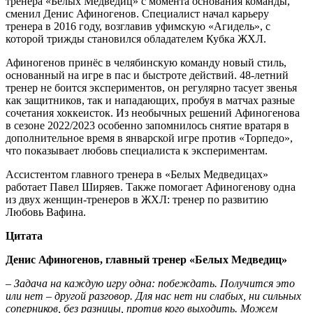
тренера «Белых Медведиц» с момента основания команды,
сменил Денис Афиногенов. Специалист начал карьеру
тренера в 2016 году, возглавив уфимскую «Агидель», с
которой трижды становился обладателем Кубка ЖХЛ.
Афиногенов принёс в челябинскую команду новый стиль,
основанный на игре в пас и быстроте действий. 48-летний
тренер не боится экспериментов, он регулярно тасует звенья
как защитников, так и нападающих, пробуя в матчах разные
сочетания хоккеисток. Из необычных решений Афиногенова
в сезоне 2022/2023 особенно запомнилось снятие вратаря в
дополнительное время в январской игре против «Торпедо»,
что показывает любовь специалиста к экспериментам.
Ассистентом главного тренера в «Белых Медведицах»
работает Павел Ширяев. Также помогает Афиногенову одна
из двух женщин-тренеров в ЖХЛ: тренер по развитию
Любовь Вафина.
Цитата
Денис Афиногенов, главный тренер «Белых Медведиц»
– Задача на каждую игру одна: побеждать. Получится это
или нет – другой разговор. Для нас нет ни слабых, ни сильных
соперников, без разницы, против кого выходить. Можем