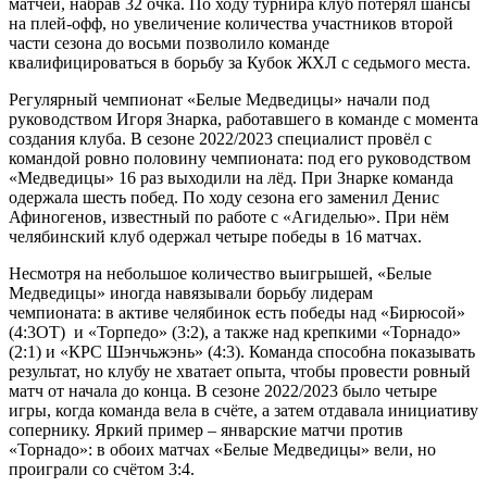
матчей, набрав 32 очка. По ходу турнира клуб потерял шансы
на плей-офф, но увеличение количества участников второй
части сезона до восьми позволило команде
квалифицироваться в борьбу за Кубок ЖХЛ с седьмого места.
Регулярный чемпионат «Белые Медведицы» начали под
руководством Игоря Знарка, работавшего в команде с момента
создания клуба. В сезоне 2022/2023 специалист провёл с
командой ровно половину чемпионата: под его руководством
«Медведицы» 16 раз выходили на лёд. При Знарке команда
одержала шесть побед. По ходу сезона его заменил Денис
Афиногенов, известный по работе с «Агиделью». При нём
челябинский клуб одержал четыре победы в 16 матчах.
Несмотря на небольшое количество выигрышей, «Белые
Медведицы» иногда навязывали борьбу лидерам
чемпионата: в активе челябинок есть победы над «Бирюсой»
(4:3ОТ) и «Торпедо» (3:2), а также над крепкими «Торнадо»
(2:1) и «КРС Шэнчьжэнь» (4:3). Команда способна показывать
результат, но клубу не хватает опыта, чтобы провести ровный
матч от начала до конца. В сезоне 2022/2023 было четыре
игры, когда команда вела в счёте, а затем отдавала инициативу
сопернику. Яркий пример – январские матчи против
«Торнадо»: в обоих матчах «Белые Медведицы» вели, но
проиграли со счётом 3:4.