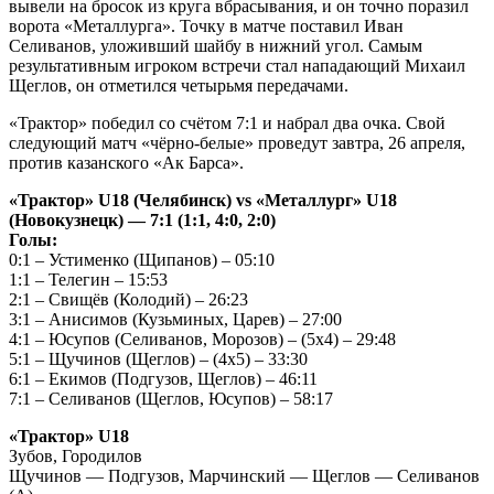
вывели на бросок из круга вбрасывания, и он точно поразил
ворота «Металлурга». Точку в матче поставил Иван
Селиванов, уложивший шайбу в нижний угол. Самым
результативным игроком встречи стал нападающий Михаил
Щеглов, он отметился четырьмя передачами.
«Трактор» победил со счётом 7:1 и набрал два очка. Свой
следующий матч «чёрно-белые» проведут завтра, 26 апреля,
против казанского «Ак Барса».
«Трактор» U18 (Челябинск) vs «Металлург» U18
(Новокузнецк) — 7:1 (1:1, 4:0, 2:0)
Голы:
0:1 – Устименко (Щипанов) – 05:10
1:1 – Телегин – 15:53
2:1 – Свищёв (Колодий) – 26:23
3:1 – Анисимов (Кузьминых, Царев) – 27:00
4:1 – Юсупов (Селиванов, Морозов) – (5x4) – 29:48
5:1 – Щучинов (Щеглов) – (4x5) – 33:30
6:1 – Екимов (Подгузов, Щеглов) – 46:11
7:1 – Селиванов (Щеглов, Юсупов) – 58:17
«Трактор» U18
Зубов, Городилов
Щучинов — Подгузов, Марчинский — Щеглов — Селиванов