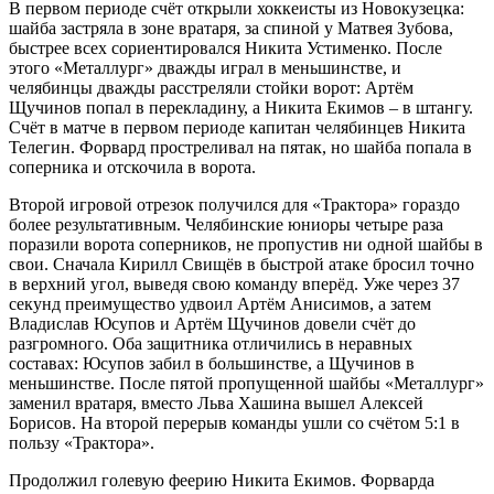
В первом периоде счёт открыли хоккеисты из Новокузецка:
шайба застряла в зоне вратаря, за спиной у Матвея Зубова,
быстрее всех сориентировался Никита Устименко. После
этого «Металлург» дважды играл в меньшинстве, и
челябинцы дважды расстреляли стойки ворот: Артём
Щучинов попал в перекладину, а Никита Екимов – в штангу.
Счёт в матче в первом периоде капитан челябинцев Никита
Телегин. Форвард простреливал на пятак, но шайба попала в
соперника и отскочила в ворота.
Второй игровой отрезок получился для «Трактора» гораздо
более результативным. Челябинские юниоры четыре раза
поразили ворота соперников, не пропустив ни одной шайбы в
свои. Сначала Кирилл Свищёв в быстрой атаке бросил точно
в верхний угол, выведя свою команду вперёд. Уже через 37
секунд преимущество удвоил Артём Анисимов, а затем
Владислав Юсупов и Артём Щучинов довели счёт до
разгромного. Оба защитника отличились в неравных
составах: Юсупов забил в большинстве, а Щучинов в
меньшинстве. После пятой пропущенной шайбы «Металлург»
заменил вратаря, вместо Льва Хашина вышел Алексей
Борисов. На второй перерыв команды ушли со счётом 5:1 в
пользу «Трактора».
Продолжил голевую феерию Никита Екимов. Форварда