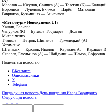
(А)
Морозов — Юсупов, Свищев (А) — Телегин (К) — Колодий
Воронцов — Луценко, Екимов — Царёв — Матюшин
Гаврюков, Кузьминых — Анисимов
«Металлург» Новокузнецк U18
Хашин, Борисов
Чепурнов (К) — Бутаков, Государев — Долгов —
Михальченко
Тиняков — Петров, Щипанов — Гржелецкий (А) —
Устименко
Штельмах — Крюков, Иванов — Караваев А. — Караваев И.
Яковлев, Емельянов (А) — Шайдулин — Шамов, Сафронов
Поделиться новостью
ВКонтакте
Одноклассники
X
Telegram
Предыдущая новость
День рождения Игоря Варицкого
Следующая новость