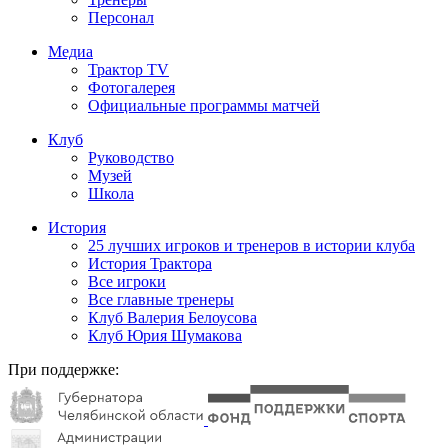
Персонал
Медиа
Трактор TV
Фотогалерея
Официальные программы матчей
Клуб
Руководство
Музей
Школа
История
25 лучших игроков и тренеров в истории клуба
История Трактора
Все игроки
Все главные тренеры
Клуб Валерия Белоусова
Клуб Юрия Шумакова
При поддержке: