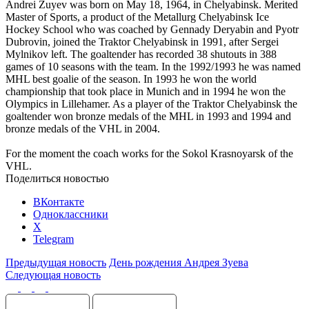
Andrei Zuyev was born on May 18, 1964, in Chelyabinsk. Merited
Master of Sports, a product of the Metallurg Chelyabinsk Ice
Hockey School who was coached by Gennady Deryabin and Pyotr
Dubrovin, joined the Traktor Chelyabinsk in 1991, after Sergei
Mylnikov left. The goaltender has recorded 38 shutouts in 388
games of 10 seasons with the team. In the 1992/1993 he was named
MHL best goalie of the season. In 1993 he won the world
championship that took place in Munich and in 1994 he won the
Olympics in Lillehamer. As a player of the Traktor Chelyabinsk the
goaltender won bronze medals of the MHL in 1993 and 1994 and
bronze medals of the VHL in 2004.
For the moment the coach works for the Sokol Krasnoyarsk of the
VHL.
Поделиться новостью
ВКонтакте
Одноклассники
X
Telegram
Предыдущая новость
День рождения Андрея Зуева
Следующая новость