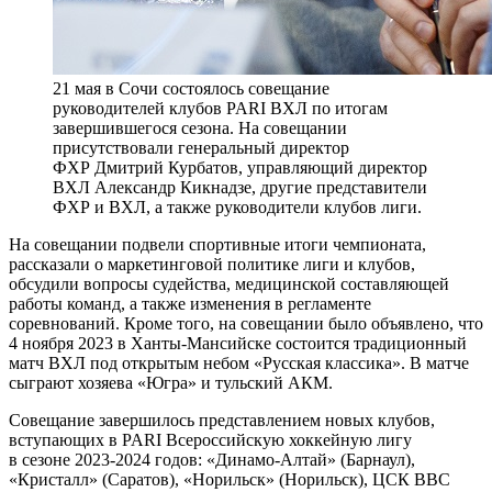
21 мая в Сочи состоялось совещание
руководителей клубов PARI ВХЛ по итогам
завершившегося сезона. На совещании
присутствовали генеральный директор
ФХР Дмитрий Курбатов, управляющий директор
ВХЛ Александр Кикнадзе, другие представители
ФХР и ВХЛ, а также руководители клубов лиги.
На совещании подвели спортивные итоги чемпионата,
рассказали о маркетинговой политике лиги и клубов,
обсудили вопросы судейства, медицинской составляющей
работы команд, а также изменения в регламенте
соревнований. Кроме того, на совещании было объявлено, что
4 ноября 2023 в Ханты-Мансийске состоится традиционный
матч ВХЛ под открытым небом «Русская классика». В матче
сыграют хозяева «Югра» и тульский АКМ.
Совещание завершилось представлением новых клубов,
вступающих в PARI Всероссийскую хоккейную лигу
в сезоне
2023-2024 годов:
«Динамо-Алтай» (Барнаул),
«Кристалл» (Саратов), «Норильск» (Норильск), ЦСК ВВС