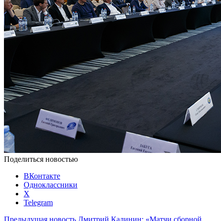
Поделиться новостью
ВКонтакте
Одноклассники
X
Telegram
Предыдущая новость
Дмитрий Калинин: «Матчи сборной