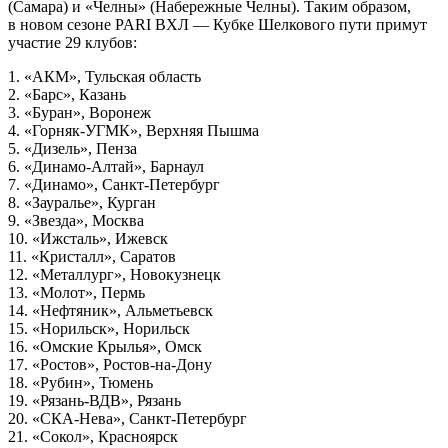
(Самара) и «Челны» (Набережные Челны). Таким образом,
в новом сезоне PARI ВХЛ — Кубке Шелкового пути примут
участие 29 клубов:
1. «АКМ», Тульская область
2. «Барс», Казань
3. «Буран», Воронеж
4. «Горняк-УГМК», Верхняя Пышма
5. «Дизель», Пенза
6. «Динамо-Алтай», Барнаул
7. «Динамо», Санкт-Петербург
8. «Зауралье», Курган
9. «Звезда», Москва
10. «Ижсталь», Ижевск
11. «Кристалл», Саратов
12. «Металлург», Новокузнецк
13. «Молот», Пермь
14. «Нефтяник», Альметьевск
15. «Норильск», Норильск
16. «Омские Крылья», Омск
17. «Ростов», Ростов-на-Дону
18. «Рубин», Тюмень
19. «Рязань-ВДВ», Рязань
20. «СКА-Нева», Санкт-Петербург
21. «Сокол», Красноярск