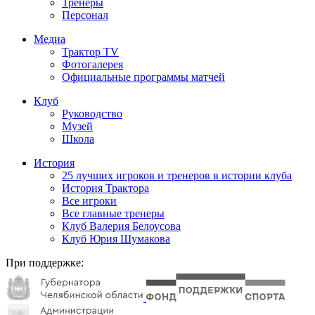
Тренеры
Персонал
Медиа
Трактор TV
Фотогалерея
Официальные программы матчей
Клуб
Руководство
Музей
Школа
История
25 лучших игроков и тренеров в истории клуба
История Трактора
Все игроки
Все главные тренеры
Клуб Валерия Белоусова
Клуб Юрия Шумакова
При поддержке: