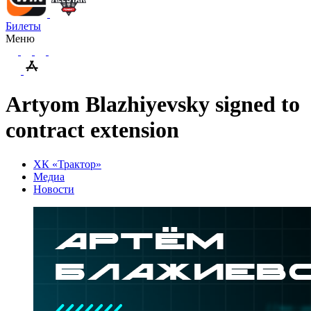
Билеты
Меню
Artyom Blazhiyevsky signed to
contract extension
ХК «Трактор»
Медиа
Новости