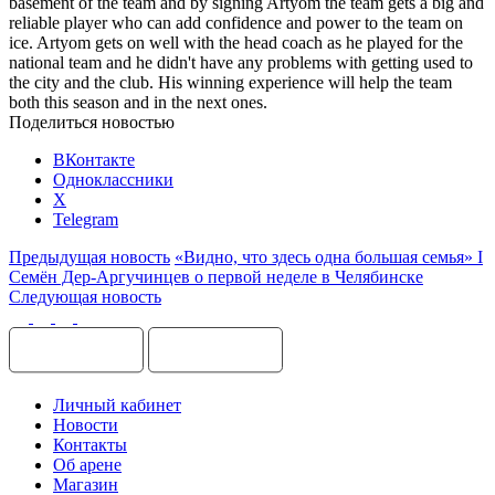
basement of the team and by signing Artyom the team gets a big and
reliable player who can add confidence and power to the team on
ice. Artyom gets on well with the head coach as he played for the
national team and he didn't have any problems with getting used to
the city and the club. His winning experience will help the team
both this season and in the next ones.
Поделиться новостью
ВКонтакте
Одноклассники
X
Telegram
Предыдущая новость
«Видно, что здесь одна большая семья» I
Семён Дер-Аргучинцев о первой неделе в Челябинске
Следующая новость
Личный кабинет
Новости
Контакты
Об арене
Магазин