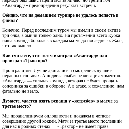
периоде был шанс зацепиться за ничью, но третий гол
«Авангарда» предопределил результат встречи.
Обидно, что на домашнем турнире не удалось попасть в
финал?
Конечно. Перед последним туром мы имели в своем активе
три очка, а омичи только одно. На протяжении всего Кубка
наша команда боролась в каждом матче до последнего. Жаль,
что так вышло.
Как считаете, этот матч выиграл «Авангард» или
проиграл «Трактор»?
Проиграли мы. Лучше двигались и смотрелись лучше в
неравных составах. А подвела слабая реализация моментов.
«Авангард» — сильная команда, которая не будет прощать
соперника за ошибки в обороне. А в атаке, к сожалению, нам
фатально не везло.
Думаете, удастся взять реванш у «ястребов» в матче за
третье место?
Мы проанализируем оплошности и покажем в четверг
совершенно другой хоккей. Матч за третье место последний
для нас в родных стенах — «Трактор» не имеет права