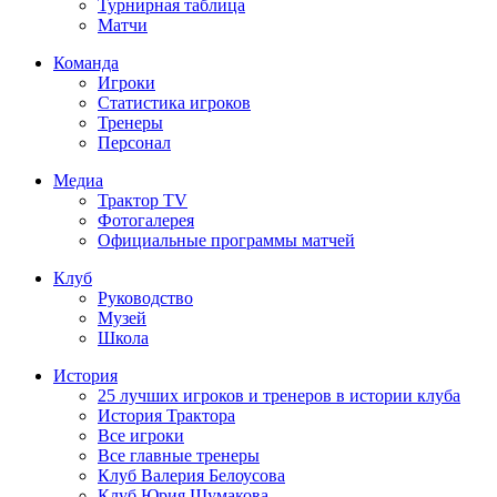
Турнирная таблица
Матчи
Команда
Игроки
Статистика игроков
Тренеры
Персонал
Медиа
Трактор TV
Фотогалерея
Официальные программы матчей
Клуб
Руководство
Музей
Школа
История
25 лучших игроков и тренеров в истории клуба
История Трактора
Все игроки
Все главные тренеры
Клуб Валерия Белоусова
Клуб Юрия Шумакова