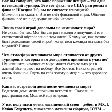
Вот вы говорите, что ваше поражение немцам – это одна
из сенсаций турнира. Это тот факт, что США разгромил в
финале Швецию 7:0, вы не считаете сенсацией?
Можно и так сказать. Это не счёт финальной игры. Обычно
финалы всё же в одну-две шайбы играют.
Лично своей игрой довольны на чемпионате мира?
Не сказал бы так. Мог бы сыграть намного получше. Это и
статистикой обусловлено в том числе. К тому же, как можно
быть довольным своей игрой, когда твоя команда осталась без
медалей? Никак.
Чем атмосфера чемпионата мира отличается от других
турниров, в которых вам доводилось принимать участие?
Ну, извините, чемпионат мира может быть только раз в
жизни! Все играют на победу. Все бьются. Накал страстей
очень большой. Одеть на себя золотую медаль – это дорогого
стоит.
Как вас встретили дома после чемпионата мира?
Родители дома меня спокойно встретили. Сказали не
расстраиваться. Мол, всё ещё впереди.
У вас получился очень насыщенный сезон – дебют в МХЛ,
Кубок Будущего, множество матчей за сборную, ЮЧМ…