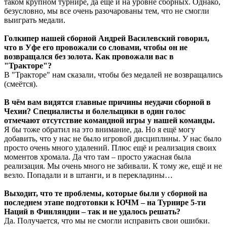
таком крупном турнире, да ещё и на уровне сборных. Однако,
безусловно, мы все очень разочарованы тем, что не смогли
выиграть медали.
Голкипер нашей сборной Андрей Василевский говорил,
что в Уфе его провожали со словами, чтобы он не
возвращался без золота. Как провожали вас в
"Тракторе"?
В "Тракторе" нам сказали, чтобы без медалей не возвращались
(смеётся).
В чём вам видятся главные причины неудачи сборной в
Чехии? Специалисты и болельщики в один голос
отмечают отсутствие командной игры у нашей команды.
Я бы тоже обратил на это внимание, да. Но я ещё могу
добавить, что у нас не было игровой дисциплины. У нас было
просто очень много удалений. Плюс ещё и реализация своих
моментов хромала. Да что там – просто ужасная была
реализация. Мы очень много не забивали. К тому же, ещё и не
везло. Попадали и в штанги, и в перекладины…
Выходит, что те проблемы, которые были у сборной на
последнем этапе подготовки к ЮЧМ – на Турнире 5-ти
Наций в Финляндии – так и не удалось решать?
Да. Получается, что мы не смогли исправить свои ошибки.