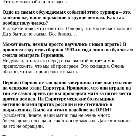
Что там мало забили, что здесь.
Одно из самых обсуждаемых событий этого турнира – это,
конечно же, ваше поражение в группе немцам. Как так
вообще получилось?
Я даже не знаю, что ответить. Говорят, что мы не настроились.
Да я бы так не сказал. Все бились…
Может быть, немцы просто научились с нами играть? В
прошлом году ведь сборная 1993-го года лишь по буллитам
смогла обыграть Германию.
Не думаю, что кто-то перед началом этой встречи мог
предположить, что мы её проиграем. Это сенсация. Очень
обидно, что мы проиграли тот матч.
Первая сборная не так давно завершила своё выступление
на чешском этапе Евротура. Иронично, что они играли на
той же самой арене, где вы проводили матч за пятое место
против немцев. На Евротуре чешские болельщики
активно болели против россиян и не стеснялись в
выражениях. Было ли что-то подобное на ЮЧМ?
(улыбается) Знаете, наши матчи там не очень много
болельщиков посещали, так что я не замечал. Даже внимание
на это не обращали.