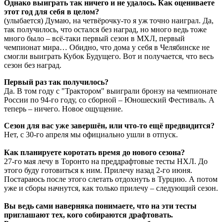
Однако выиграть так ничего и не удалось. Как оцениваете
этот год для себя в целом?
(улыбается) Думаю, на четвёрочку-то я уж точно наиграл. Да,
так получилось, что остался без наград, но много ведь тоже
много было – всё-таки первый сезон в МХЛ, первый
чемпионат мира… Обидно, что дома у себя в Челябинске не
смогли выиграть Кубок Будущего. Вот и получается, что весь
сезон без наград.
Первый раз так получилось?
Да. В том году с "Трактором" выиграли бронзу на чемпионате
России по 94-го году, со сборной – Юношеский Фестиваль. А
теперь – ничего. Новое ощущение.
Сезон для вас уже завершён, или что-то ещё предвидится?
Нет, с 30-го апреля мы официально ушли в отпуск.
Как планируете коротать время до нового сезона?
27-го мая лечу в Торонто на преддрафтовые тесты НХЛ. До
этого буду готовиться к ним. Прилечу назад 2-го июня.
Постараюсь после этого слетать отдохнуть в Турцию. А потом
уже и сборы начнутся, как только прилечу – следующий сезон.
Вы ведь сами наверняка понимаете, что на эти тесты
приглашают тех, кого собираются драфтовать.