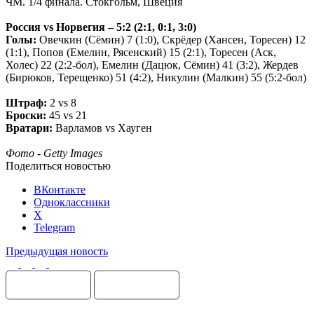
ЧМ. 1/4 финала. Стокгольм, Швеция
Россия vs Норвегия – 5:2 (2:1, 0:1, 3:0)
Голы:
Овечкин (Сёмин) 7 (1:0), Скрёдер (Хансен, Торесен) 12
(1:1), Попов (Емелин, Рясенский) 15 (2:1), Торесен (Аск,
Холес) 22 (2:2-бол), Емелин (Дацюк, Сёмин) 41 (3:2), Жердев
(Бирюков, Терещенко) 51 (4:2), Никулин (Малкин) 55 (5:2-бол)
Штраф:
2 vs 8
Броски:
45 vs 21
Вратари:
Варламов vs Хауген
Фото - Getty Images
Поделиться новостью
ВКонтакте
Одноклассники
X
Telegram
Предыдущая новость