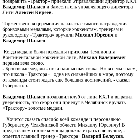
поздравить «Трактор» приехали Управляющий директор КХЛ
Владимир Шалаев
и Заместитель управляющего директора
Лиги
Алексей Киреев
.
Торжественная церемония началась с самого награждения
бронзовыми медалями, которые хоккеистам, тренерам и
руководству «Трактора» вручили
Михаил Юревич
и
Владимир Шалаев
.
Когда медали были переданы призерам Чемпионата
Континентальной хоккейной лиги,
Михаил Валериевич
первым взял слово.
- Бронзовые медали - пока наивысшая точка. Но все мы знаем,
что школа «Трактора» - одна из сильнейших в мире, поэтому
от команды стоит ждать еще больших достижений, - сказал
Губернатор.
Владимир Шалаев
поздравил клуб от лица КХЛ и выразил
уверенность, что скоро они приедут в Челябинск вручать
«Трактору» золотые медали.
– Хочется сказать спасибо всей команде и персонально
Губернатору Челябинской области Михаилу Юревичу! В
предстоящем сезоне команда должна играть еще лучше, -
отметил главный тренер «Трактора»
Валерий Белоусов
.