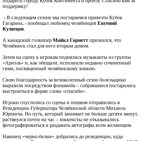
подарить городу Кубок Континента и бронзу. Спасибо вам за
поддержку!
- В следующем сезоне мы постараемся привезти Кубок
Гагарина, - пообещал любимец челябинцев
Евгений
Кузнецов
.
А канадский голкипер
Майкл Гарнетт
признался, что
Челябинск стал для него вторым домом.
Затем на сцену к игрокам поднялись музыканты из группы
«Ариэль» и, как обещали, исполнили недавно сочиненный
гимн, посвященный челябинскому хоккею.
Свою благодарность за великолепный сезон болельщики
выразили посредством флешмоба – собравшиеся постарались
выстроиться в форме слова «спасибо».
Игроки спустились со сцены и пешком отправились в
Резиденцию Губернатора Челябинской области Михаила
Юревича. Но путь, который занимает не больше десяти минут,
растянулся почти на час – хоккеисты не отказывались
фотографироваться и раздавать автографы всем желающим.
Наконец «черно-белые» добрались до резиденции, куда