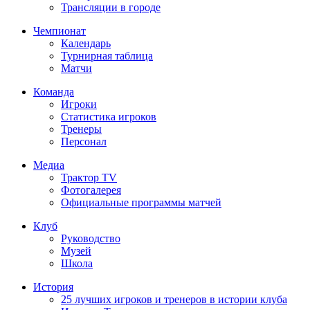
Трансляции в городе
Чемпионат
Календарь
Турнирная таблица
Матчи
Команда
Игроки
Статистика игроков
Тренеры
Персонал
Медиа
Трактор TV
Фотогалерея
Официальные программы матчей
Клуб
Руководство
Музей
Школа
История
25 лучших игроков и тренеров в истории клуба