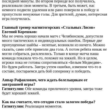
последней минуты. Во втором периоде все получилось,
реализовали свои моменты. В третьем, быть может, нас
немного подвели удаления или рано поверили в победу и
пропустили ненужные голы. Для зрителей, думаю, интересная
игра получилась.
Главный тренер магнитогорских «Стальных Лисов»
Евгений Корешков:
Мы не очень хорошо начали матч с Челябинском, допустили
много тактических и индивидуальных ошибок. Первые две
пропущенные шайбы – нелепые, возникли из ничего. Можно
сказать, сами себе привезли два гола. А потом ребята никак не
могли собраться, расклеились. Только в конце матча наша
команда показала что-то, похожее на хоккей. Но в целом,
игроки пока не готовы сопротивляться «Белым Медведям».
Но будем работать. Завтра учтем ошибки, изменим что-то в
составе, постараемся дать бой сопернику и победить.
Анвар Рафаилович, чего ждать болельщикам от
завтрашней игры?
Гатиятулин:
Обе команды приличного уровня, завтра тоже
будет хороший хоккей.
Как вы считаете, что сегодня стало залогом победы?
Гатиятулин:
Реализация моментов.