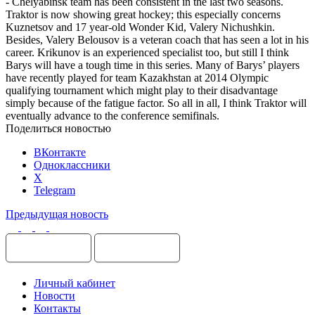
- Chelyabinsk team has been consistent in the last two seasons.
Traktor is now showing great hockey; this especially concerns
Kuznetsov and 17 year-old Wonder Kid, Valery Nichushkin.
Besides, Valery Belousov is a veteran coach that has seen a lot in his
career. Krikunov is an experienced specialist too, but still I think
Barys will have a tough time in this series. Many of Barys’ players
have recently played for team Kazakhstan at 2014 Olympic
qualifying tournament which might play to their disadvantage
simply because of the fatigue factor. So all in all, I think Traktor will
eventually advance to the conference semifinals.
Поделиться новостью
ВКонтакте
Одноклассники
X
Telegram
Предыдущая новость
Личный кабинет
Новости
Контакты