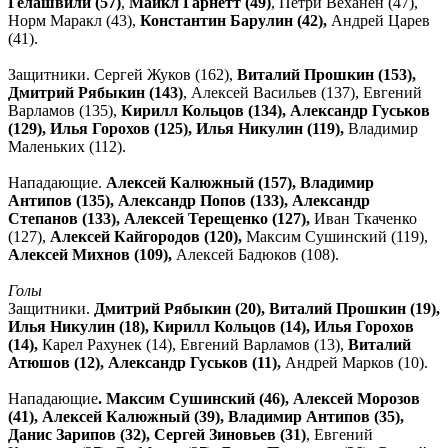
Гелашвили (57)
,
Майкл Гарнетт (49)
, Петри Веханен (47),
Норм Маракл (43),
Константин Барулин (42),
Андрей Царев
(41).
Защитники. Сергей Жуков (162),
Виталий Прошкин (153),
Дмитрий Рябыкин (143)
, Алексей Васильев (137), Евгений
Варламов (135),
Кирилл Кольцов (134), Александр Гуськов
(129), Илья Горохов (125), Илья Никулин (119),
Владимир
Маленьких (112).
Нападающие.
Алексей Калюжный (157), Владимир
Антипов (135), Александр Попов (133), Александр
Степанов (133), Алексей Терещенко (127),
Иван Ткаченко
(127),
Алексей Кайгородов (120),
Максим Сушинский (119),
Алексей Михнов (109),
Алексей Бадюков (108).
Голы
Защитники.
Дмитрий Рябыкин (20), Виталий Прошкин (19),
Илья Никулин (18), Кирилл Кольцов (14), Илья Горохов
(14),
Карел Рахунек (14), Евгений Варламов (13),
Виталий
Атюшов (12), Александр Гуськов (11),
Андрей Марков (10).
Нападающие
. Максим Сушинский (46), Алексей Морозов
(41), Алексей Калюжный (39), Владимир Антипов (35),
Данис Зарипов (32), Сергей Зиновьев (31)
, Евгений