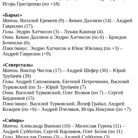
Игорь Григоренко (по +18)
«Барыс»
Матчи.
Виталий Еремеев (9) – Кевин Даллмэн (14) – Андрей
Гаврилин (17).
Голы.
Эндрю Хатчисон (3) – Лукаш Кашпар (4).
Очки.
Кевин Даллмэн и Эндрю Хатчисон (по 6) – Брэндон
Боченски (6).
Плюс/минус.
Эндрю Хатчисон и Юнас Юнланд (по +3) –
Андрей Гаврилин (+9).
«Северсталь»
Матчи.
Виктор Чистов (17) – Андрей Шефер (30) – Юрий
Трубачёв (39)
Голы.
Андрей Сапожников, Евгений Петрочинин, Василий
Турковский (по 3) – Юрий Трубачёв (7)
Очки.
Василий Турковский, Олег Волков (по 7) – Сергей
Бердников (15)
Плюс/минус.
Василий Турковский, Йозеф Грабал, Андрей
Козырев (по +6) – Андрей Пчеляков, Игорь Никулин (по +7)
«Сибирь»
Матчи.
Александр Вьюхин (10) – Милослав Гурень (11) –
Андрей Субботин, Сергей Варламов, Олег Белов (по 11)
Голы.
Милослав Гурень (3) – Андрей Субботин (3)