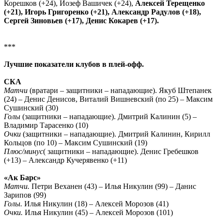
Корешков (+24), Йозеф Вашичек (+24),
Алексей Терещенко
(+21), Игорь Григоренко (+21), Александр Радулов (+18),
Сергей Зиновьев (+17), Денис Кокарев (+17).
***
Лучшие показатели клубов в плей-офф.
СКА
Матчи
(вратари – защитники – нападающие). Якуб Штепанек
(24) – Денис Денисов, Виталий Вишневский (по 25) – Максим
Сушинский (30)
Голы
(защитники – нападающие). Дмитрий Калинин (5) –
Владимир Тарасенко (10)
Очки
(защитники – нападающие). Дмитрий Калинин, Кирилл
Кольцов (по 10) – Максим Сушинский (19)
Плюс/минус
( защитники – нападающие). Денис Гребешков
(+13) – Александр Кучерявенко (+11)
«Ак Барс»
Матчи.
Петри Веханен (43) – Илья Никулин (99) – Данис
Зарипов (99)
Голы.
Илья Никулин (18) – Алексей Морозов (41)
Очки.
Илья Никулин (45) – Алексей Морозов (101)