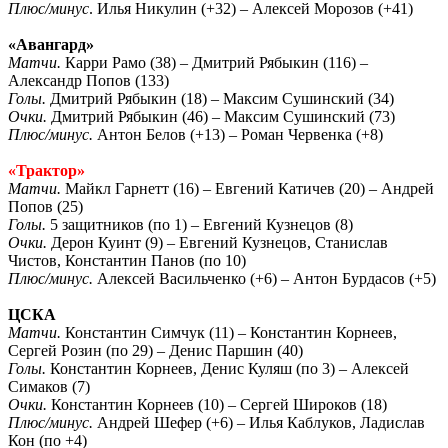
Плюс/минус
. Илья Никулин (+32) – Алексей Морозов (+41)
«Авангард»
Матчи.
Карри Рамо (38) – Дмитрий Рябыкин (116) –
Александр Попов (133)
Голы.
Дмитрий Рябыкин (18) – Максим Сушинский (34)
Очки.
Дмитрий Рябыкин (46) – Максим Сушинский (73)
Плюс/минус.
Антон Белов (+13) – Роман Червенка (+8)
«Трактор»
Матчи.
Майкл Гарнетт (16) – Евгений Катичев (20) – Андрей
Попов (25)
Голы.
5 защитников (по 1) – Евгений Кузнецов (8)
Очки.
Дерон Куинт (9) – Евгений Кузнецов, Станислав
Чистов, Константин Панов (по 10)
Плюс/минус.
Алексей Васильченко (+6) – Антон Бурдасов (+5)
ЦСКА
Матчи.
Константин Симчук (11) – Константин Корнеев,
Сергей Розин (по 29) – Денис Паршин (40)
Голы.
Константин Корнеев, Денис Куляш (по 3) – Алексей
Симаков (7)
Очки.
Константин Корнеев (10) – Сергей Широков (18)
Плюс/минус.
Андрей Шефер (+6) – Илья Каблуков, Ладислав
Кон (по +4)