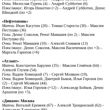
Очки.
Милослав Гурень (4) – Андрей Субботин (6)
Плюс/минус.
Игорь Никитин (+2) – Андрей Субботин, Денис
Швидкий (по +2)
«Нефтехимик»
Матчи.
Иван Касутин (20) – Томаш Староста (30) – Максим
Пестушко (36)
Голы.
Денис Соколов, Ренат Мамашев (по 2) – Максим
Пестушко (6)
Очки.
Ренат Мамашев (10) – Алексей Симаков (13)
Плюс/минус.
Денис Соколов, Максим Васюченков (по +3) –
Марсель Гарипов (+6)
«Атлант»
Матчи.
Константин Барулин (35) – Максим Семёнов (64) –
Алексей Глухов (54).
Голы.
Вадим Хомицкий (7) – Сергей Мозякин (19).
Очки.
Вадим Хомицкий, Дмитрий Быков, Илья Горохов (по
12) – Сергей Мозякин (44).
Плюс/минус.
Илья Горохов (+12) – Александр Бойков, Денис
Архипов (по +5).
«Динамо» Москва
Матчи.
Виталий Еремеев (67) – Алексей Трощинский (62) –
Александр Харитонов (66)