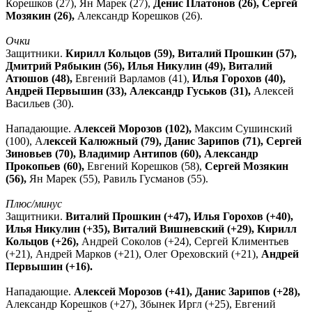
Корешков (27), Ян Марек (27),
Денис Платонов (26), Сергей
Мозякин (26),
Александр Корешков (26).
Очки
Защитники.
Кирилл Кольцов (59), Виталий Прошкин (57),
Дмитрий Рябыкин (56), Илья Никулин (49), Виталий
Атюшов (48),
Евгений Варламов (41),
Илья Горохов (40),
Андрей Первышин (33), Александр Гуськов (31),
Алексей
Васильев (30).
Нападающие.
Алексей Морозов (102),
Максим Сушинский
(100), А
лексей Калюжный (79), Данис Зарипов (71), Сергей
Зиновьев (70), Владимир Антипов (60), Александр
Прокопьев (60),
Евгений Корешков (58),
Сергей Мозякин
(56),
Ян Марек (55), Равиль Гусманов (55).
Плюс/минус
Защитники.
Виталий Прошкин (+47), Илья Горохов (+40),
Илья Никулин (+35), Виталий Вишневский (+29), Кирилл
Кольцов (+26),
Андрей Соколов (+24), Сергей Климентьев
(+21), Андрей Марков (+21), Олег Ореховский (+21),
Андрей
Первышин (+16).
Нападающие.
Алексей Морозов (+41), Данис Зарипов (+28),
Александр Корешков (+27), Збынек Иргл (+25), Евгений