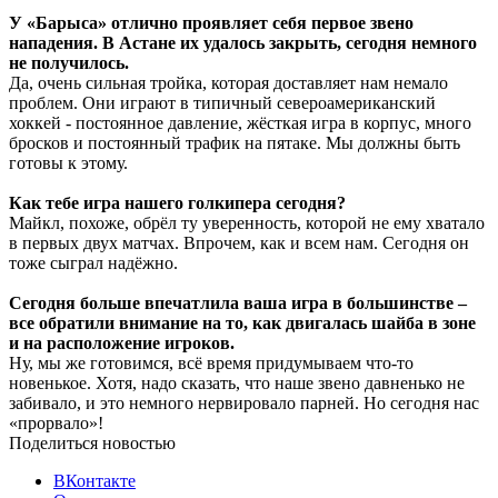
У «Барыса» отлично проявляет себя первое звено
нападения. В Астане их удалось закрыть, сегодня немного
не получилось.
Да, очень сильная тройка, которая доставляет нам немало
проблем. Они играют в типичный североамериканский
хоккей - постоянное давление, жёсткая игра в корпус, много
бросков и постоянный трафик на пятаке. Мы должны быть
готовы к этому.
Как тебе игра нашего голкипера сегодня?
Майкл, похоже, обрёл ту уверенность, которой не ему хватало
в первых двух матчах. Впрочем, как и всем нам. Сегодня он
тоже сыграл надёжно.
Сегодня больше впечатлила ваша игра в большинстве –
все обратили внимание на то, как двигалась шайба в зоне
и на расположение игроков.
Ну, мы же готовимся, всё время придумываем что-то
новенькое. Хотя, надо сказать, что наше звено давненько не
забивало, и это немного нервировало парней. Но сегодня нас
«прорвало»!
Поделиться новостью
ВКонтакте