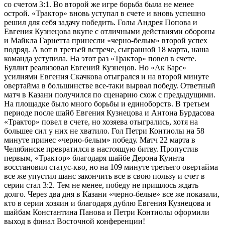
со счетом 3:1. Во второй же игре борьба была не менее
острой. «Трактор» вновь уступал в счете и вновь успешно
решил для себя задачу победить. Голы Андрея Попова и
Евгения Кузнецова вкупе с отличными действиями обороны
и Майкла Гарнетта принесли «черно-белым» второй успех
подряд. А вот в третьей встрече, сыгранной 18 марта, наша
команда уступила. На этот раз «Трактор» повел в счете.
Буллит реализовал Евгений Кузнецов. Но «Ак Барс»
усилиями Евгения Скачкова отыгрался и на второй минуте
овертайма в большинстве все-таки вырвал победу. Ответный
матч в Казани получился по сценарию схож с предыдущими.
На площадке было много борьбы и единоборств. В третьем
периоде после шайб Евгения Кузнецова и Антона Бурдасова
«Трактор» повел в счете, но хозяева отыгрались, хотя на
большее сил у них не хватило. Гол Петри Контиолы на 58
минуте принес «черно-белым» победу. Матч 22 марта в
Челябинске превратился в настоящую битву. Пропустив
первым, «Трактор» благодаря шайбе Дерона Куинта
восстановил статус-кво, но на 109 минуте третьего овертайма
все же упустил шанс закончить все в свою пользу и счет в
серии стал 3:2. Тем не менее, победу не пришлось ждать
долго. Через два дня в Казани «черно-белые» все же показали,
кто в серии хозяин и благодаря дублю Евгения Кузнецова и
шайбам Константина Панова и Петри Контиолы оформили
выход в финал Восточной конференции!