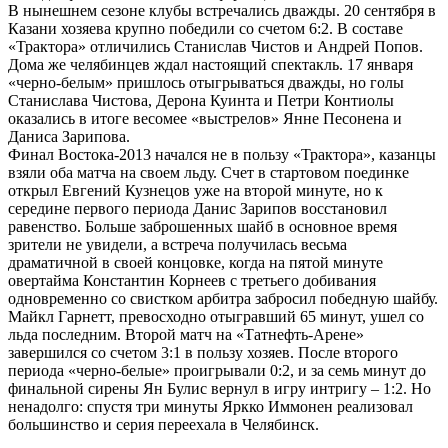
В нынешнем сезоне клубы встречались дважды. 20 сентября в
Казани хозяева крупно победили со счетом 6:2. В составе
«Трактора» отличились Станислав Чистов и Андрей Попов.
Дома же челябинцев ждал настоящий спектакль. 17 января
«черно-белым» пришлось отыгрываться дважды, но голы
Станислава Чистова, Дерона Куинта и Петри Контиолы
оказались в итоге весомее «выстрелов» Янне Песонена и
Даниса Зарипова.
Финал Востока-2013 начался не в пользу «Трактора», казанцы
взяли оба матча на своем льду. Счет в стартовом поединке
открыл Евгений Кузнецов уже на второй минуте, но к
середине первого периода Данис Зарипов восстановил
равенство. Больше заброшенных шайб в основное время
зрители не увидели, а встреча получилась весьма
драматичной в своей концовке, когда на пятой минуте
овертайма Константин Корнеев с третьего добивания
одновременно со свистком арбитра забросил победную шайбу.
Майкл Гарнетт, превосходно отыгравший 65 минут, ушел со
льда последним. Второй матч на «Татнефть-Арене»
завершился со счетом 3:1 в пользу хозяев. После второго
периода «черно-белые» проигрывали 0:2, и за семь минут до
финальной сирены Ян Булис вернул в игру интригу – 1:2. Но
ненадолго: спустя три минуты Яркко Иммонен реализовал
большинство и серия переехала в Челябинск.