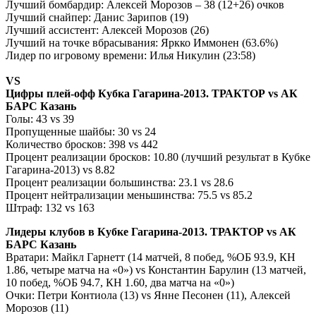
Лучший бомбардир: Алексей Морозов – 38 (12+26) очков
Лучший снайпер: Данис Зарипов (19)
Лучший ассистент: Алексей Морозов (26)
Лучший на точке вбрасывания: Яркко Иммонен (63.6%)
Лидер по игровому времени: Илья Никулин (23:58)
VS
Цифры плей-офф Кубка Гагарина-2013. ТРАКТОР vs АК
БАРС Казань
Голы: 43 vs 39
Пропущенные шайбы: 30
vs
24
Количество бросков: 398 vs 442
Процент реализации бросков: 10.80 (лучший результат в Кубке
Гагарина-2013) vs 8.82
Процент реализации большинства: 23.1 vs 28.6
Процент нейтрализации меньшинства: 75.5 vs 85.2
Штраф: 132 vs 163
Лидеры клубов в Кубке Гагарина-2013. ТРАКТОР vs АК
БАРС Казань
Вратари: Майкл Гарнетт (14 матчей, 8 побед, %ОБ 93.9, КН
1.86, четыре матча на «0») vs Константин Барулин (13 матчей,
10 побед, %ОБ 94.7, КН 1.60, два матча на «0»)
Очки: Петри Контиола (13) vs Янне Песонен (11), Алексей
Морозов (11)