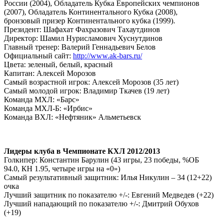
России (2004), Обладатель Кубка Европейских чемпионов
(2007), Обладатель Континентального Кубка (2008),
бронзовый призер Континентального кубка (1999).
Президент: Шафахат Фахразович Тахаутдинов
Директор: Шамил Нурисламович Хуснутдинов
Главный тренер: Валерий Геннадьевич Белов
Официальный сайт:
http://www.ak-bars.ru/
Цвета: зеленый, белый, красный
Капитан: Алексей Морозов
Самый возрастной игрок: Алексей Морозов (35 лет)
Самый молодой игрок: Владимир Ткачев (19 лет)
Команда МХЛ: «Барс»
Команда МХЛ-Б: «Ирбис»
Команда ВХЛ: «Нефтяник» Альметьевск
Лидеры клуба в Чемпионате КХЛ 2012/2013
Голкипер: Константин Барулин (43 игры, 23 победы, %ОБ
94.0, КН 1.95, четыре игры на «0»)
Самый результативный защитник: Илья Никулин – 34 (12+22)
очка
Лучший защитник по показателю +/-: Евгений Медведев (+22)
Лучший нападающий по показателю +/-: Дмитрий Обухов
(+19)