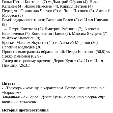
Голы: Петри Контиола (7) vs Дмитрий Обухов (4), Нико
Капанен (4), Яркко Иммонен (4), Кирилл Петров (4)
Передачи: Станислав Чистов (9) vs Янне Песонен (8), Алексей
Морозов (8)
Бомбардиры-защитники: Вячеслав Белов (8) vs Илья Никулин
(8)
+/-: Петри Контиола (7), Дмитрий Рябыкин (7), Алексей
Васильченко (7), Константин Панов (7), Максим Якуценя (7)
vs Яркко Иммонен (8)
Броски: Максим Якуценя (45) vs Алексей Морозов (36),
Евгений Медведев (36)
Процент выигранных вбрасываний: Петри Контиола (56.8) vs
Яркко Иммонен (62.9)
Лидер по игровому времени: Дерон Куинт (24:21)
vs
Илья
Никулин (26:31)
Цитата
- «Трактор» - команда с характером. Вспомните их серию с
«Барысом»!
Защитник «Ак Барса» Денис Куляш о том, что в серии еще
ничего не закончено
История противостояния