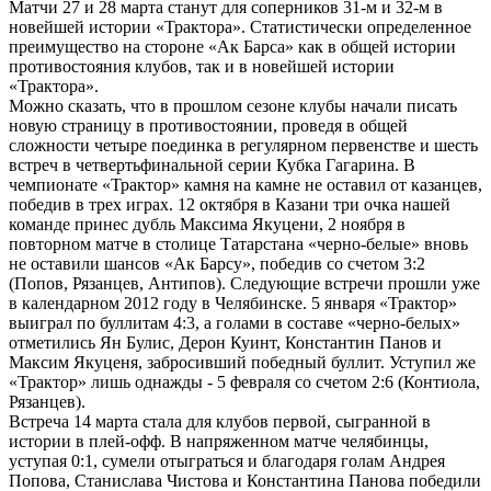
Матчи 27 и 28 марта станут для соперников 31-м и 32-м в
новейшей истории «Трактора». Статистически определенное
преимущество на стороне «Ак Барса» как в общей истории
противостояния клубов, так и в новейшей истории
«Трактора».
Можно сказать, что в прошлом сезоне клубы начали писать
новую страницу в противостоянии, проведя в общей
сложности четыре поединка в регулярном первенстве и шесть
встреч в четвертьфинальной серии Кубка Гагарина. В
чемпионате «Трактор» камня на камне не оставил от казанцев,
победив в трех играх. 12 октября в Казани три очка нашей
команде принес дубль Максима Якуцени, 2 ноября в
повторном матче в столице Татарстана «черно-белые» вновь
не оставили шансов «Ак Барсу», победив со счетом 3:2
(Попов, Рязанцев, Антипов). Следующие встречи прошли уже
в календарном 2012 году в Челябинске. 5 января «Трактор»
выиграл по буллитам 4:3, а голами в составе «черно-белых»
отметились Ян Булис, Дерон Куинт, Константин Панов и
Максим Якуценя, забросивший победный буллит. Уступил же
«Трактор» лишь однажды - 5 февраля со счетом 2:6 (Контиола,
Рязанцев).
Встреча 14 марта стала для клубов первой, сыгранной в
истории в плей-офф. В напряженном матче челябинцы,
уступая 0:1, сумели отыграться и благодаря голам Андрея
Попова, Станислава Чистова и Константина Панова победили