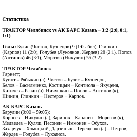
Статистика
ТРАКТОР Челябинск v
s
АК БАРС Казань – 3:2 (2:0, 0:1,
1:1)
Голы:
Булис (Чистов, Кузнецов) 9 (1:0 - бол), Глинкин
(Карпов) 11 (2:0),
Голубев (Лукоянов, Жердев) 28 (2:1), Попов
(Антипов) 46 (3:1), Морозов (Никулин) 55 (3:2).
ТРАКТОР Челябинск
Гарнетт;
Куинт – Рябыкин (а), Чистов – Булис – Кузнецов,
Белов – Васильченко, Костицын – Контиола – Якуценя,
Катичев – Разин (а), Ничушкин – Попов – Антипов (к),
Шинин, Глинкин – Нестеров – Карпов.
АК БАРС Казань
Барулин (0:00 – 59:05);
Корнеев – Никулин (а), Зарипов – Капанен – Морозов (к),
Медведев – Куляш, Песонен – Иммонен – Обухов,
Захарчук – Хомицкий, Дарзиньш – Терещенко (а) – Петров,
Жердев – Голубев – Лукоянов.