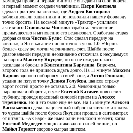
Команды провели первые минуты с оглядкой на свои ворота,
и первый момент создали челябинцы.
Петри Контиола
сделал прострел на «пятак», где
Андрея Костицына
заблокировали защитники и не позволили нашему форварду
точно бросить. На восьмой минуте «Трактор» усилиями
активного
Станислава Чистова
заработал численное
преимущество и мгновенно его реализовал. Сработала старая
добрая связка
Чистов-Булис
. Стас сделал передачу на
«пятак», а Ян в касание попал точно в угол. 1:0. «Черно-
белые» сразу же могли увеличивать счет. Шайба после
диагональной передачи неожиданно отскочила к несущемуся
на ворота
Максиму Якуцене
, но он не ожидал такого
расклада и бросил в
Константина Барулина
. Впрочем,
второго гола не пришлось ждать долго. На 11 минуте
Максим
Карпов
здорово поборолся в своей зоне, а
Антон Глинкин
,
усадив на пятую точку
Дениса Голубева
, шансов стражу
ворот гостей просто не оставил. 2:0! Челябинцы только
наращивали обороты, и уже
Евгений Катичев
повеселил
публику, проведя красивый силовой прием на
Алексее
Терещенко
. Но и это было еще не все. На 15 минуте
Алексей
Васильченко
сделал нацеленный наброс на «пятак» и каким-
то чудом шайба после броска Якуцени прошла в сантиметрах
от штанги. «Ак Барс» же имел один неплохой момент, когда
Евгений Медведев
мощно атаковал от синей линии, но
Майкл Гарнетт
здорово сыграл щитком.