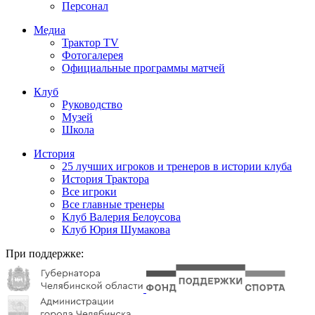
Персонал
Медиа
Трактор TV
Фотогалерея
Официальные программы матчей
Клуб
Руководство
Музей
Школа
История
25 лучших игроков и тренеров в истории клуба
История Трактора
Все игроки
Все главные тренеры
Клуб Валерия Белоусова
Клуб Юрия Шумакова
При поддержке: