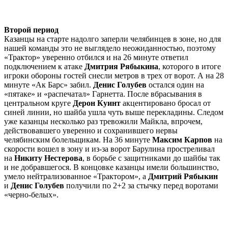
Второй период
Казанцы на старте надолго заперли челябинцев в зоне, но для
нашей команды это не выглядело неожиданностью, поэтому
«Трактор» уверенно отбился и на 26 минуте ответил
подключением к атаке
Дмитрия Рябыкина
, которого в итоге
игроки обороны гостей снесли метров в трех от ворот. А на 28
минуте «Ак Барс» забил.
Денис Голубев
остался один на
«пятаке» и «распечатал» Гарнетта. После вбрасывания в
центральном круге
Дерон Куинт
акцентировано бросал от
синей линии, но шайба ушла чуть выше перекладины. Следом
уже казанцы несколько раз тревожили Майкла, впрочем,
действовавшего уверенно и сохранившего нервы
челябинским болельщикам. На 36 минуте
Максим Карпов
на
скорости вошел в зону и из-за ворот Барулина простреливал
на
Никиту Нестерова
, в борьбе с защитниками до шайбы так
и не добравшегося. В концовке казанцы имели большинство,
умело нейтрализованное «Трактором», а
Дмитрий Рябыкин
и
Денис Голубев
получили по 2+2 за стычку перед воротами
«черно-белых».