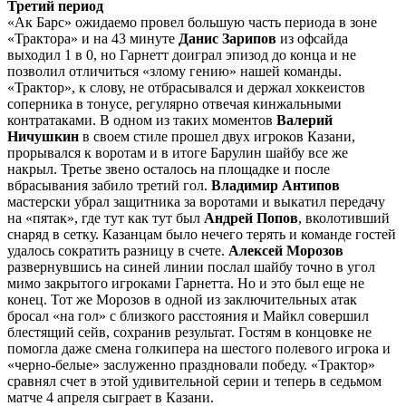
Третий период
«Ак Барс» ожидаемо провел большую часть периода в зоне
«Трактора» и на 43 минуте
Данис Зарипов
из офсайда
выходил 1 в 0, но Гарнетт доиграл эпизод до конца и не
позволил отличиться «злому гению» нашей команды.
«Трактор», к слову, не отбрасывался и держал хоккеистов
соперника в тонусе, регулярно отвечая кинжальными
контратаками. В одном из таких моментов
Валерий
Ничушкин
в своем стиле прошел двух игроков Казани,
прорывался к воротам и в итоге Барулин шайбу все же
накрыл. Третье звено осталось на площадке и после
вбрасывания забило третий гол.
Владимир Антипов
мастерски убрал защитника за воротами и выкатил передачу
на «пятак», где тут как тут был
Андрей Попов
, вколотивший
снаряд в сетку. Казанцам было нечего терять и команде гостей
удалось сократить разницу в счете.
Алексей Морозов
развернувшись на синей линии послал шайбу точно в угол
мимо закрытого игроками Гарнетта. Но и это был еще не
конец. Тот же Морозов в одной из заключительных атак
бросал «на гол» с близкого расстояния и Майкл совершил
блестящий сейв, сохранив результат. Гостям в концовке не
помогла даже смена голкипера на шестого полевого игрока и
«черно-белые» заслуженно праздновали победу. «Трактор»
сравнял счет в этой удивительной серии и теперь в седьмом
матче 4 апреля сыграет в Казани.