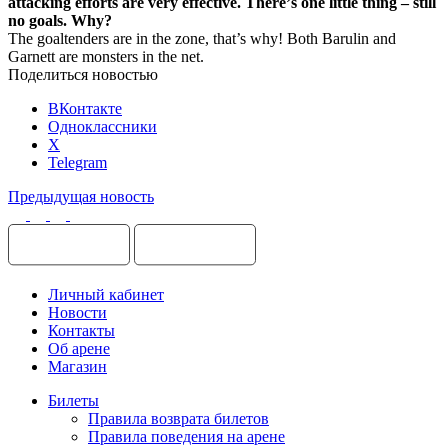
attacking efforts are very effective. There
’
s
one
little
thing
–
still
no
goals
.
Why
?
The goaltenders are in the zone, that’s why! Both Barulin and
Garnett are monsters in the net.
Поделиться новостью
ВКонтакте
Одноклассники
X
Telegram
Предыдущая новость
Личный кабинет
Новости
Контакты
Об арене
Магазин
Билеты
Правила возврата билетов
Правила поведения на арене