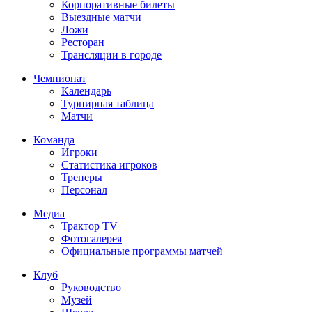
Корпоративные билеты
Выездные матчи
Ложи
Ресторан
Трансляции в городе
Чемпионат
Календарь
Турнирная таблица
Матчи
Команда
Игроки
Статистика игроков
Тренеры
Персонал
Медиа
Трактор TV
Фотогалерея
Официальные программы матчей
Клуб
Руководство
Музей